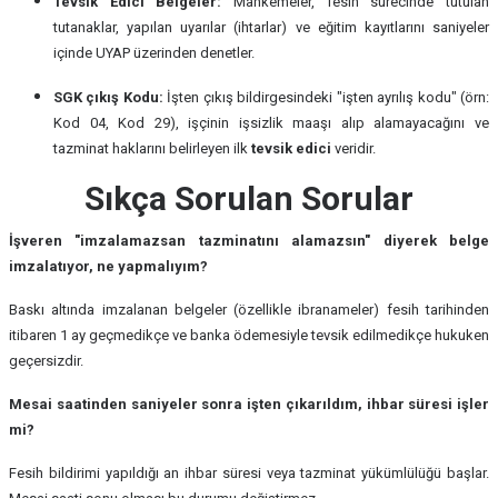
Tevsik Edici Belgeler:
Mahkemeler, fesih sürecinde tutulan
tutanaklar, yapılan uyarılar (ihtarlar) ve eğitim kayıtlarını saniyeler
içinde UYAP üzerinden denetler.
SGK çıkış Kodu:
İşten çıkış bildirgesindeki "işten ayrılış kodu" (örn:
Kod 04, Kod 29), işçinin işsizlik maaşı alıp alamayacağını ve
tazminat haklarını belirleyen ilk
tevsik edici
veridir.
Sıkça Sorulan Sorular
İşveren "imzalamazsan tazminatını alamazsın" diyerek belge
imzalatıyor, ne yapmalıyım?
Baskı altında imzalanan belgeler (özellikle ibranameler) fesih tarihinden
itibaren 1 ay geçmedikçe ve banka ödemesiyle tevsik edilmedikçe hukuken
geçersizdir.
Mesai saatinden saniyeler sonra işten çıkarıldım, ihbar süresi işler
mi?
Fesih bildirimi yapıldığı an ihbar süresi veya tazminat yükümlülüğü başlar.