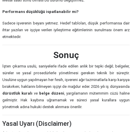
Mesai saati sonu olması bu durumu değiştirmez.
Performans düşüklüğü ispatlanabilir mi?
Sadece işverenin beyanı yetmez. Hedef tabloları, düşük performansa dair
ihtar yazıları ve işçiye verilen iyileştirme eğitimlerinin sunulması önem arz
etmektedir.
Sonuç
İşten çıkarma usulü, saniyelerle ifade edilen anlık bir tepki değil; belgeler,
süreler ve yasal prosedürlerle yönetilmesi gereken teknik bir süreçtir.
Usulüne uygun yapılmayan her fesih, işvereni ağır tazminatlarla karşı karşıya
bırakırken; haklarını bilmeyen işçiyi de mağdur eder. 2026 yılı iş dünyasında
dürüstlük kuralı
ve
belge düzeni
, yargılamanın mütemmim cüzü haline
gelmiştir. Hak kaybına uğramamak ve süreci yasal kurallara uygun
yönetmek adına hukuki destek alınması önerilir.
Yasal Uyarı (Disclaimer)