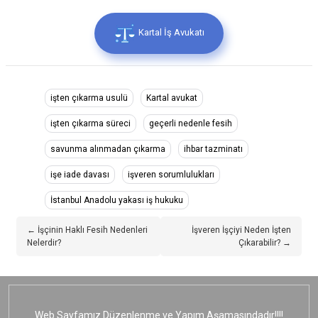
Kartal İş Avukatı
işten çıkarma usulü
Kartal avukat
işten çıkarma süreci
geçerli nedenle fesih
savunma alınmadan çıkarma
ihbar tazminatı
işe iade davası
işveren sorumlulukları
İstanbul Anadolu yakası iş hukuku
← İşçinin Haklı Fesih Nedenleri
İşveren İşçiyi Neden İşten
Nelerdir?
Çıkarabilir? →
Web Sayfamız Düzenlenme ve Yapım Aşamasındadır!!!!