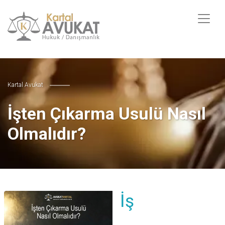
Kartal Avukat
İşten Çıkarma Usulü Nasıl
Olmalıdır?
İş