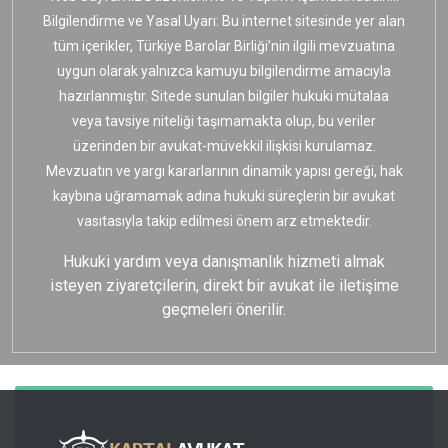
Bilgilendirme ve Yasal Uyarı: Bu internet sitesinde yer alan
tüm içerikler, Türkiye Barolar Birliği’nin ilgili mevzuatına
uygun olarak yalnızca kamuyu bilgilendirme amacıyla
hazırlanmıştır. Sitede sunulan bilgiler hukuki mütalaa
veya tavsiye niteliği taşımamakta olup, bu veriler
üzerinden bir avukat-müvekkil ilişkisi kurulamaz.
Mevzuatın ve yargı kararlarının dinamik yapısı gereği, hak
kaybına uğramamak adına hukuki süreçlerin bir avukat
vasıtasıyla takip edilmesi önem arz etmektedir.
Hukuki yardım veya danışmanlık hizmeti almak
isteyen ziyaretçilerin, direkt bir avukat ile iletişime
geçmeleri önerilir.