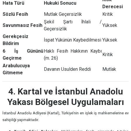
Hata Türü
Hukuki Sonucu
Derecesi
Sözlü Fesih
Mutlak Geçersizlik
Kritik
Şekil Şartı İhlali /
Savunmasız Fesih
Yüksek
Geçersizlik
Gerekçesiz
İspat Yükünün Kaybedilmesi
Yüksek
Bildirim
6 İş Gününü
Haklı Fesih Hakkının Kaybı
Kritik
Geçirme
(m. 26)
Arabulucuya
Davanın Usulden Reddi
Mutlak
Gitmeme
4. Kartal ve İstanbul Anadolu
Yakası Bölgesel Uygulamaları
İstanbul Anadolu Adliyesi (Kartal), Türkiye’nin en işlek iş mahkemelerine ev
sahipliği yapmaktadır.