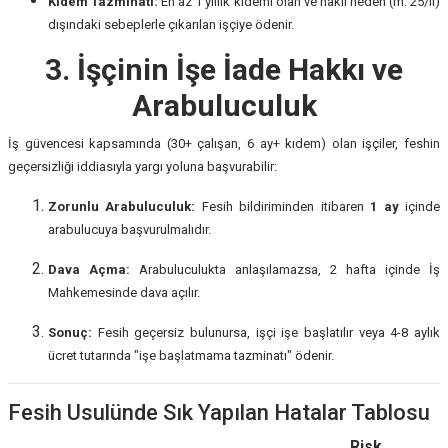
Kıdem Tazminatı:
En az 1 yıllık kıdemi olan ve haklı neden (m. 25/II)
dışındaki sebeplerle çıkarılan işçiye ödenir.
3. İşçinin İşe İade Hakkı ve
Arabuluculuk
İş güvencesi kapsamında (30+ çalışan, 6 ay+ kıdem) olan işçiler, feshin
geçersizliği iddiasıyla yargı yoluna başvurabilir:
Zorunlu Arabuluculuk:
Fesih bildiriminden itibaren
1 ay
içinde
arabulucuya başvurulmalıdır.
Dava Açma:
Arabuluculukta anlaşılamazsa, 2 hafta içinde İş
Mahkemesinde dava açılır.
Sonuç:
Fesih geçersiz bulunursa, işçi işe başlatılır veya 4-8 aylık
ücret tutarında "işe başlatmama tazminatı" ödenir.
Fesih Usulünde Sık Yapılan Hatalar Tablosu
Risk