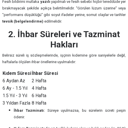
Fesih bildirimi mutlaka
yazılı
yapılmalı ve fesih sebebi hiçbir tereddüde yer
bırakmayacak şekilde açıkça belirtilmelidir. "Görülen lüzum üzerine" veya
"performans düşüklüğü" gibi soyut ifadeler yerine, somut olaylar ve tarihler
tevsik (belgelendirme)
edilmelidir.
2. İhbar Süreleri ve Tazminat
Hakları
Belirsiz süreli iş sözleşmelerinde, işçinin kıdemine göre saniyelerle değil,
haftalarla ölçülen ihbar önellerine uyulmalıdır:
Kıdem Süresi
İhbar Süresi
6 Aydan Az
2 Hafta
6 Ay - 1.5 Yıl
4 Hafta
1.5 Yıl - 3 Yıl
6 Hafta
3 Yıldan Fazla
8 Hafta
İhbar Tazminatı:
Süreye uyulmazsa, bu sürelerin ücreti peşin
ödenir.