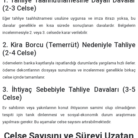
1. Tahliye Taahhütnamesine Dayalı Davalar
(2-3 Celse)
Eğer tahliye taahhütnamesi usulüne uygunsa ve imza itirazı yoksa, bu
davalar genellikle en kısa sürede sonuçlanan davalardır. Belgelerin
incelenmesiyle 2. veya 3. celsede karar verilebilir.
2. Kira Borcu (Temerrüt) Nedeniyle Tahliye
(2-4 Celse)
ödemelerin banka kayıtlarıyla ispatlandığı durumlarda yargılama hızlı ilerler.
ödeme dekontlarının dosyaya sunulması ve incelenmesi genellikle birkaç
celse içinde tamamlanır.
3. İhtiyaç Sebebiyle Tahliye Davaları (3-5
Celse)
Ev sahibinin veya yakınlarının konut ihtiyacının samimi olup olmadığının
tespiti için tanık dinlenmesi ve sosyal-ekonomik durum araştırması
yapılması gerekir. Bu aşamalar celse sayısını artırabilmektedir.
Celse Sayısını ve Süreyi Uzatan