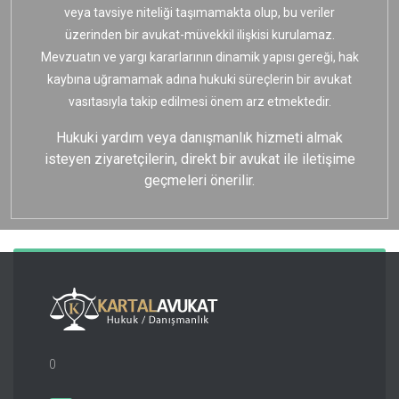
veya tavsiye niteliği taşımamakta olup, bu veriler
üzerinden bir avukat-müvekkil ilişkisi kurulamaz.
Mevzuatın ve yargı kararlarının dinamik yapısı gereği, hak
kaybına uğramamak adına hukuki süreçlerin bir avukat
vasıtasıyla takip edilmesi önem arz etmektedir.
Hukuki yardım veya danışmanlık hizmeti almak
isteyen ziyaretçilerin, direkt bir avukat ile iletişime
geçmeleri önerilir.
0