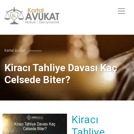
Kartal Avukat
Kiracı Tahliye Davası Kaç
Celsede Biter?
Kiracı
Tahliye