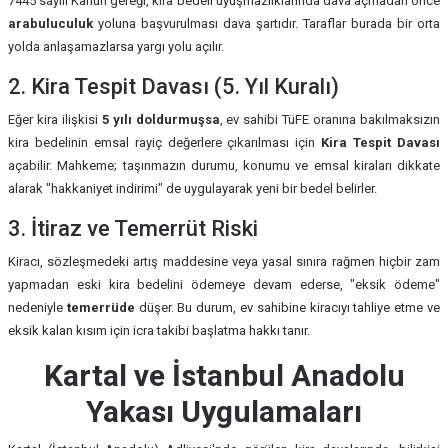
7445 sayılı Kanun gereği, kira bedeli uyuşmazlıklarında dava açmadan önce
arabuluculuk
yoluna başvurulması dava şartıdır. Taraflar burada bir orta
yolda anlaşamazlarsa yargı yolu açılır.
2. Kira Tespit Davası (5. Yıl Kuralı)
Eğer kira ilişkisi
5 yılı doldurmuşsa
, ev sahibi TüFE oranına bakılmaksızın
kira bedelinin emsal rayiç değerlere çıkarılması için
Kira Tespit Davası
açabilir. Mahkeme; taşınmazın durumu, konumu ve emsal kiraları dikkate
alarak "hakkaniyet indirimi" de uygulayarak yeni bir bedel belirler.
3. İtiraz ve Temerrüt Riski
Kiracı, sözleşmedeki artış maddesine veya yasal sınıra rağmen hiçbir zam
yapmadan eski kira bedelini ödemeye devam ederse, "eksik ödeme"
nedeniyle
temerrüde
düşer. Bu durum, ev sahibine kiracıyı tahliye etme ve
eksik kalan kısım için icra takibi başlatma hakkı tanır.
Kartal ve İstanbul Anadolu
Yakası Uygulamaları