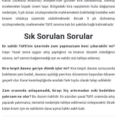
Kartal (İstanbul Anadolu) Adliyesi'nde görülen kira davalarında, bilirkişi
incelemeleri büyük önem taşır. Bölgedeki kira rayiçlerinin hızla değişmesi
nedeniyle, 5 yılı dolan sözleşmelerde mahkemelerin belirlediği bedeller eski
kiranın oldukça üzerinde olabilmektedir. Ancak 5 yılı dolmamış
sözleşmelerde, mahkemeler TüFE sınırına katı bir şekilde bağlı kalmaktadır.
Sık Sorulan Sorular
Ev sahibi TüFE'nin üzerinde zam yapmazsam beni çıkarabilir mi?
Hayır. Yasal sınıra uygun artış yaptığınız ve kiranızı düzenli ödediğiniz
sürece, sırf zammı beğenmediği için ev sahibi sizi tahliye edemez.
Kira tespit davası geriye dönük işler mi?
Kira tespit davası sonucunda
belirlenen yeni bedel, davanın açıldığı yeni kira döneminin başından itibaren
geçerli olur. Karar kesinleştiğinde aradaki fark toplu olarak talep edilebilir.
Zam oranında anlaşamadık, kirayı hiç artırmadan eski bedelden
yatırsam ne olur?
Bu durum risklidir. En azından yasal TüFE oranında artış
yaparak yatırmanız, temerrüt nedeniyle tahliye edilmenizi önleyecektir. Eksik
kalan kısım için ev sahibinin dava açma hakkı saklı kalır.