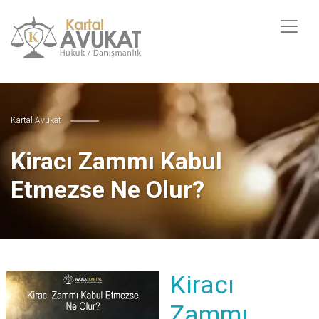
Kartal Avukat
Kiracı Zammı Kabul
Etmezse Ne Olur?
Kiracı
Zammı