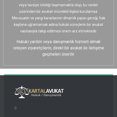
veya tavsiye niteliği taşımamakta olup, bu veriler
üzerinden bir avukat-müvekkil ilişkisi kurulamaz.
Mevzuatın ve yargı kararlarının dinamik yapısı gereği, hak
kaybına uğramamak adına hukuki süreçlerin bir avukat
vasıtasıyla takip edilmesi önem arz etmektedir.
Hukuki yardım veya danışmanlık hizmeti almak
isteyen ziyaretçilerin, direkt bir avukat ile iletişime
geçmeleri önerilir.
0