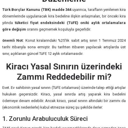
Türk Borçlar Kanunu (TBK) madde 344
uyarınca, tarafların yenilenen kira
dönemlerinde uygulanacak kira bedeline ilişkin anlaşmaları, bir önceki kira
yılında
tüketici fiyat endeksindeki (TüFE) oniki aylık ortalamalara
göre değişim
oranını geçmemek koşuluyla geçerlidir.
önemli Not:
Konut kiralarındaki %25'lik sabit artış sınırı 1 Temmuz 2024
tarihi itibarıyla sona ermiştir. Bu tarihten itibaren yapılacak artışlarda üst
sınır, açıklanan güncel TüFE 12 aylık ortalamasıdır.
Kiracı Yasal Sınırın üzerindeki
Zammı Reddedebilir mi?
Evet. Ev sahibinin yasal sınırın (TüFE ortalaması) üzerinde talep ettiği artışlar
hukuken geçersizdir. Kiracı, yasal sınırda artış yaparak kira bedelini
ödemeye devam edebilir. Ancak kiracı, yasal sınırın altındaki bir zammı da
(ekonomik nedenlerle) kabul etmezse süreç şu şekilde ilerler:
1. Zorunlu Arabuluculuk Süreci