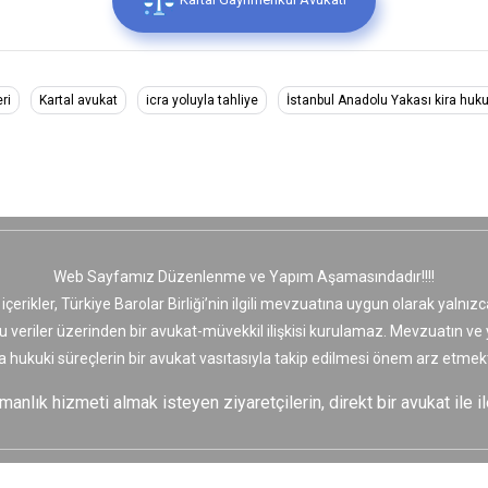
ri
Kartal avukat
icra yoluyla tahliye
İstanbul Anadolu Yakası kira huk
Web Sayfamız Düzenlenme ve Yapım Aşamasındadır!!!!
 içerikler, Türkiye Barolar Birliği’nin ilgili mevzuatına uygun olarak yaln
bu veriler üzerinden bir avukat-müvekkil ilişkisi kurulamaz. Mevzuatın v
a hukuki süreçlerin bir avukat vasıtasıyla takip edilmesi önem arz etmekt
nlık hizmeti almak isteyen ziyaretçilerin, direkt bir avukat ile il