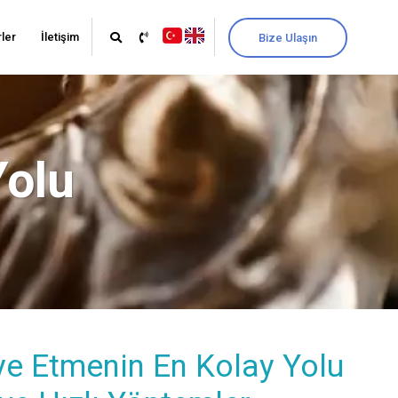
ler
İletişim
Bize Ulaşın
Yolu
iye Etmenin En Kolay Yolu