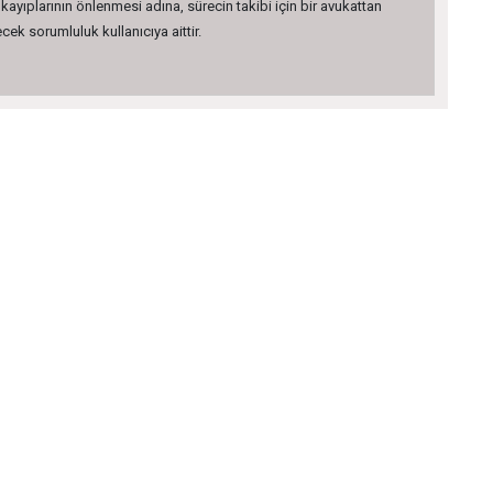
kayıplarının önlenmesi adına, sürecin takibi için bir avukattan
ek sorumluluk kullanıcıya aittir.