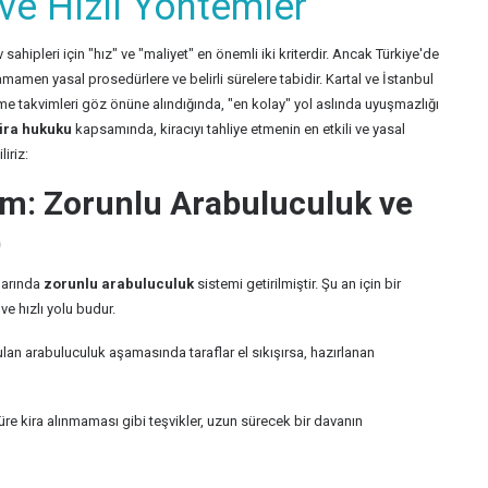
ve Hızlı Yöntemler
ahipleri için "hız" ve "maliyet" en önemli iki kriterdir. Ancak Türkiye'de
amamen yasal prosedürlere ve belirli sürelere tabidir. Kartal ve İstanbul
takvimleri göz önüne alındığında, "en kolay" yol aslında uyuşmazlığı
ira hukuku
kapsamında, kiracıyı tahliye etmenin en etkili ve yasal
liriz:
züm: Zorunlu Arabuluculuk ve
)
klarında
zorunlu arabuluculuk
sistemi getirilmiştir. Şu an için bir
ve hızlı yolu budur.
 arabuluculuk aşamasında taraflar el sıkışırsa, hazırlanan
re kira alınmaması gibi teşvikler, uzun sürecek bir davanın