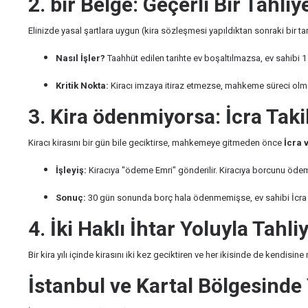
2. bir Belge: Geçerli Bir Tahl
Elinizde yasal şartlara uygun (kira sözleşmesi yapıldıktan sonraki bir ta
Nasıl İşler?
Taahhüt edilen tarihte ev boşaltılmazsa, ev sahibi 1 
Kritik Nokta:
Kiracı imzaya itiraz etmezse, mahkeme süreci olmada
3. Kira ödenmiyorsa: İcra Taki
Kiracı kirasını bir gün bile geciktirse, mahkemeye gitmeden önce
İcra 
İşleyiş:
Kiracıya "ödeme Emri" gönderilir. Kiracıya borcunu ödemes
Sonuç:
30 gün sonunda borç hala ödenmemişse, ev sahibi İcra Hu
4. İki Haklı İhtar Yoluyla Tahli
Bir kira yılı içinde kirasını iki kez geciktiren ve her ikisinde de kendisine
İstanbul ve Kartal Bölgesinde