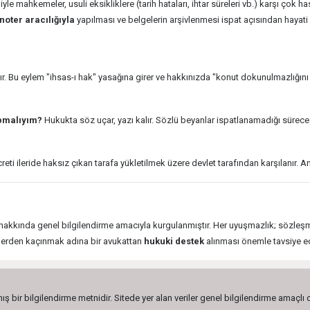
e mahkemeler, usuli eksikliklere (tarih hataları, ihtar süreleri vb.) karşı çok ha
noter aracılığıyla
yapılması ve belgelerin arşivlenmesi ispat açısından hayat
ır. Bu eylem "ihsas-ı hak" yasağına girer ve hakkınızda "konut dokunulmazlığını
apmalıyım?
Hukukta söz uçar, yazı kalır. Sözlü beyanlar ispatlanamadığı sürece 
ileride haksız çıkan tarafa yükletilmek üzere devlet tarafından karşılanır. Anl
ri hakkında genel bilgilendirme amacıyla kurgulanmıştır. Her uyuşmazlık; sözleşm
lerden kaçınmak adına bir avukattan
hukuki destek
alınması önemle tavsiye edi
ış bir bilgilendirme metnidir. Sitede yer alan veriler genel bilgilendirme amaçlı