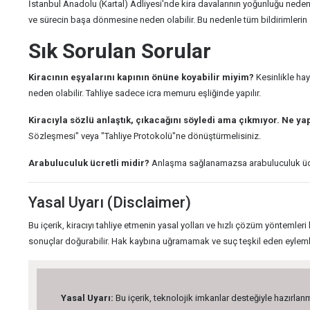
İstanbul Anadolu (Kartal) Adliyesi'nde kira davalarının yoğunluğu nedeniyl
ve sürecin başa dönmesine neden olabilir. Bu nedenle tüm bildirimlerin
Sık Sorulan Sorular
Kiracının eşyalarını kapının önüne koyabilir miyim?
Kesinlikle hay
neden olabilir. Tahliye sadece icra memuru eşliğinde yapılır.
Kiracıyla sözlü anlaştık, çıkacağını söyledi ama çıkmıyor. Ne y
Sözleşmesi" veya "Tahliye Protokolü"ne dönüştürmelisiniz.
Arabuluculuk ücretli midir?
Anlaşma sağlanamazsa arabuluculuk ücreti 
Yasal Uyarı (Disclaimer)
Bu içerik, kiracıyı tahliye etmenin yasal yolları ve hızlı çözüm yöntemle
sonuçlar doğurabilir. Hak kaybına uğramamak ve suç teşkil eden eylem
Yasal Uyarı:
Bu içerik, teknolojik imkanlar desteğiyle hazırlanm