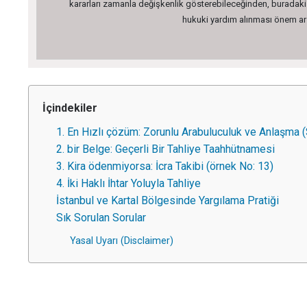
kararları zamanla değişkenlik gösterebileceğinden, buradaki bi
hukuki yardım alınması önem arz 
İçindekiler
1. En Hızlı çözüm: Zorunlu Arabuluculuk ve Anlaşma (
2. bir Belge: Geçerli Bir Tahliye Taahhütnamesi
3. Kira ödenmiyorsa: İcra Takibi (örnek No: 13)
4. İki Haklı İhtar Yoluyla Tahliye
İstanbul ve Kartal Bölgesinde Yargılama Pratiği
Sık Sorulan Sorular
Yasal Uyarı (Disclaimer)