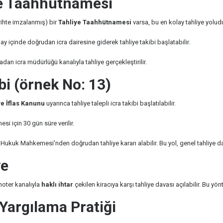
iye Taahhütnamesi
rihte imzalanmış) bir
Tahliye Taahhütnamesi
varsa, bu en kolay tahliye yoludu
ay içinde doğrudan icra dairesine giderek tahliye takibi başlatabilir.
n icra müdürlüğü kanalıyla tahliye gerçekleştirilir.
bi (örnek No: 13)
ve İflas Kanunu
uyarınca tahliye talepli icra takibi başlatılabilir.
i için 30 gün süre verilir.
kuk Mahkemesi'nden doğrudan tahliye kararı alabilir. Bu yol, genel tahliye dav
ye
 noter kanalıyla
haklı ihtar
çekilen kiracıya karşı tahliye davası açılabilir. Bu yön
 Yargılama Pratiği