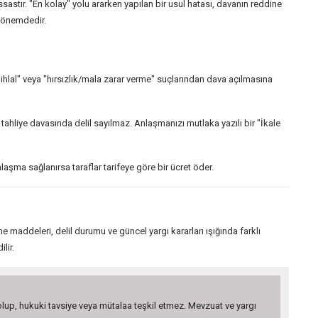
ssastır. "En kolay" yolu ararken yapılan bir usul hatası, davanın reddine
i önemdedir.
 ihlal" veya "hırsızlık/mala zarar verme" suçlarından dava açılmasına
tahliye davasında delil sayılmaz. Anlaşmanızı mutlaka yazılı bir "İkale
aşma sağlanırsa taraflar tarifeye göre bir ücret öder.
e maddeleri, delil durumu ve güncel yargı kararları ışığında farklı
lir.
 olup, hukuki tavsiye veya mütalaa teşkil etmez. Mevzuat ve yargı