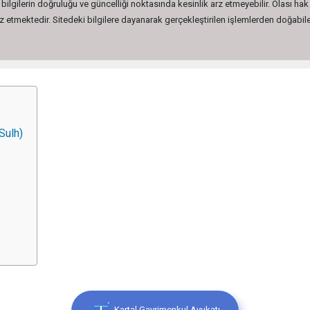
lgilerin doğruluğu ve güncelliği noktasında kesinlik arz etmeyebilir. Olası hak 
etmektedir. Sitedeki bilgilere dayanarak gerçekleştirilen işlemlerden doğabilec
Sulh)
Kartal Gayrimenkul Avukatı