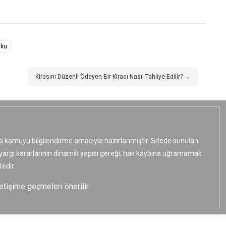
uku
Kirasını Düzenli Ödeyen Bir Kiracı Nasıl Tahliye Edilir? →
ızca kamuyu bilgilendirme amacıyla hazırlanmıştır. Sitede sunulan
e yargı kararlarının dinamik yapısı gereği, hak kaybına uğramamak
edir.
etişime geçmeleri önerilir.