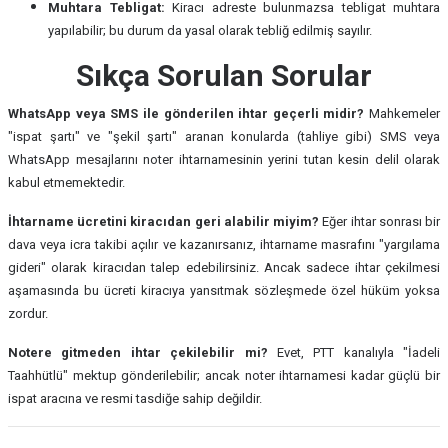
Muhtara Tebligat:
Kiracı adreste bulunmazsa tebligat muhtara
yapılabilir; bu durum da yasal olarak tebliğ edilmiş sayılır.
Sıkça Sorulan Sorular
WhatsApp veya SMS ile gönderilen ihtar geçerli midir?
Mahkemeler
"ispat şartı" ve "şekil şartı" aranan konularda (tahliye gibi) SMS veya
WhatsApp mesajlarını noter ihtarnamesinin yerini tutan kesin delil olarak
kabul etmemektedir.
İhtarname ücretini kiracıdan geri alabilir miyim?
Eğer ihtar sonrası bir
dava veya icra takibi açılır ve kazanırsanız, ihtarname masrafını "yargılama
gideri" olarak kiracıdan talep edebilirsiniz. Ancak sadece ihtar çekilmesi
aşamasında bu ücreti kiracıya yansıtmak sözleşmede özel hüküm yoksa
zordur.
Notere gitmeden ihtar çekilebilir mi?
Evet, PTT kanalıyla "İadeli
Taahhütlü" mektup gönderilebilir; ancak noter ihtarnamesi kadar güçlü bir
ispat aracına ve resmi tasdiğe sahip değildir.