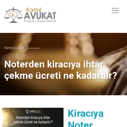
Kartal Avukat
Noterden kiracıya ihtar
çekme ücreti ne kadardır?
Kiracıya
Noter