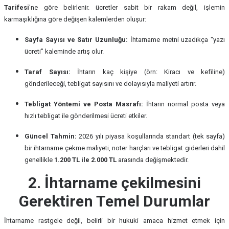
Tarifesi
'ne göre belirlenir. ücretler sabit bir rakam değil, işlemin
karmaşıklığına göre değişen kalemlerden oluşur:
Sayfa Sayısı ve Satır Uzunluğu:
İhtarname metni uzadıkça "yazı
ücreti" kaleminde artış olur.
Taraf Sayısı:
İhtarın kaç kişiye (örn: Kiracı ve kefiline)
gönderileceği, tebligat sayısını ve dolayısıyla maliyeti artırır.
Tebligat Yöntemi ve Posta Masrafı:
İhtarın normal posta veya
hızlı tebligat ile gönderilmesi ücreti etkiler.
Güncel Tahmin:
2026 yılı piyasa koşullarında standart (tek sayfa)
bir ihtarname çekme maliyeti, noter harçları ve tebligat giderleri dahil
genellikle
1.200 TL ile 2.000 TL
arasında değişmektedir.
2. İhtarname çekilmesini
Gerektiren Temel Durumlar
İhtarname rastgele değil, belirli bir hukuki amaca hizmet etmek için