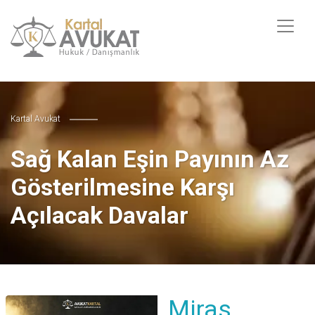
Kartal Avukat
Sağ Kalan Eşin Payının Az
Gösterilmesine Karşı
Açılacak Davalar
Miras