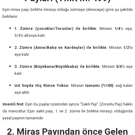
Eşin miras payı, birlikte mirasçı olduğu zümreye (dereceye) göre şu şekilde
belirlenir:
1. Zümre (çocuklar/Torunlar) ile birlikte:
Mirasın
1/4
'ü eşe,
3/4'ü altsoya kalır.
2. Zümre (Anne/Baba ve Kardeşler) ile birlikte:
Mirasın
1/2
'si
eşe kalır.
3. Zümre (Büyükana/Büyükbaba) ile birlikte:
Mirasın
3/4
'ü eşe
kalır.
üst Soyda Hiç Kimse Yoksa:
Mirasın
tamamı (%100)
sağ kalan
eşe aittir.
önemli Not:
Eşin bu paylar üzerinden ayrıca "Saklı Pay" (Zorunlu Pay) hakkı
da mevcuttur. Eşin saklı payı, 1. ve 2. zümre ile birlikte mirasçı olduğunda
yasal payının tamamıdır.
2. Miras Payından önce Gelen