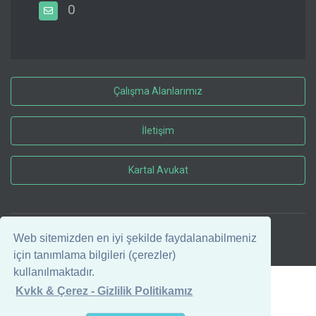
0
Çalışma Alanlarımız
İletişim
Kartal Avukat
Web sitemizden en iyi şekilde faydalanabilmeniz
© 2026 Kartal Avukat
için tanımlama bilgileri (çerezler)
kullanılmaktadır.
Kvkk & Çerez - Gizlilik Politikamız