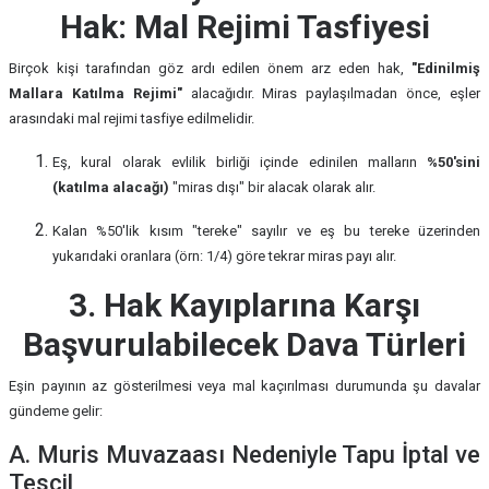
Hak: Mal Rejimi Tasfiyesi
Birçok kişi tarafından göz ardı edilen önem arz eden hak,
"Edinilmiş
Mallara Katılma Rejimi"
alacağıdır. Miras paylaşılmadan önce, eşler
arasındaki mal rejimi tasfiye edilmelidir.
Eş, kural olarak evlilik birliği içinde edinilen malların
%50'sini
(katılma alacağı)
"miras dışı" bir alacak olarak alır.
Kalan %50'lik kısım "tereke" sayılır ve eş bu tereke üzerinden
yukarıdaki oranlara (örn: 1/4) göre tekrar miras payı alır.
3. Hak Kayıplarına Karşı
Başvurulabilecek Dava Türleri
Eşin payının az gösterilmesi veya mal kaçırılması durumunda şu davalar
gündeme gelir:
A. Muris Muvazaası Nedeniyle Tapu İptal ve
Tescil