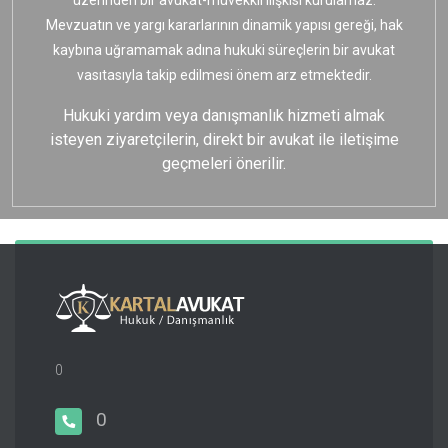
üzerinden bir avukat-müvekkil ilişkisi kurulamaz.
Mevzuatın ve yargı kararlarının dinamik yapısı gereği, hak
kaybına uğramamak adına hukuki süreçlerin bir avukat
vasıtasıyla takip edilmesi önem arz etmektedir.
Hukuki yardım veya danışmanlık hizmeti almak
isteyen ziyaretçilerin, direkt bir avukat ile iletişime
geçmeleri önerilir.
0
0