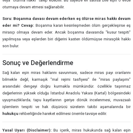
veya "oturma hakkı" talep edebilir. Bu sayede ev satılsa bile eşin o evde
oturmaya devam etmesi sağlanabilir.
Soru: Boşanma davası devam ederken eş ölürse miras hakkı devam
eder mi?
Cevap:
Boşanma kararı kesinleşmeden ölüm gerçekleşirse eş
mirasçı olmaya devam eder. Ancak boşanma davasında "kusur tespiti"
yapılmışsa veya eşlerden biri diğerini kasten öldürmüşse mirasçılık hakkı
son bulur.
Sonuç ve Değerlendirme
Sağ kalan eşin miras haklarını savunması, sadece miras payı oranlarını
bilmekle değil, karmaşık "mal rejimi tasfiyesi" ile "miras paylaşımı"
arasındaki dengeyi doğru kurmakla mümkündür. özellikle taşınmaz
değerlerinin yüksek olduğu İstanbul Anadolu Yakası (Kartal) bölgesindeki
uyuşmazlıklarda; tapu kayıtlarının geriye dönük incelenmesi, muvazaalı
işlemlerin tespiti ve hak düşürücü sürelerin takibi aşamalarında bir
hukukçu
rehberliğinde hareket edilmesi önemle tavsiye edilir.
Yasal Uyarı (Disclaimer):
Bu içerik, miras hukukunda sağ kalan eşin