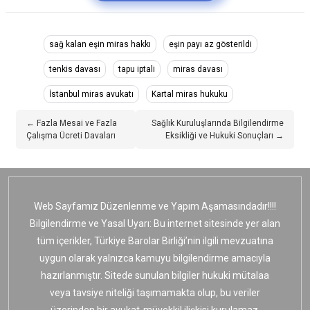
sağ kalan eşin miras hakkı
eşin payı az gösterildi
tenkis davası
tapu iptali
miras davası
İstanbul miras avukatı
Kartal miras hukuku
← Fazla Mesai ve Fazla
Sağlık Kuruluşlarında Bilgilendirme
Çalışma Ücreti Davaları
Eksikliği ve Hukuki Sonuçları →
Web Sayfamız Düzenlenme ve Yapım Aşamasındadır!!!!
Bilgilendirme ve Yasal Uyarı: Bu internet sitesinde yer alan
tüm içerikler, Türkiye Barolar Birliği’nin ilgili mevzuatına
uygun olarak yalnızca kamuyu bilgilendirme amacıyla
hazırlanmıştır. Sitede sunulan bilgiler hukuki mütalaa
veya tavsiye niteliği taşımamakta olup, bu veriler