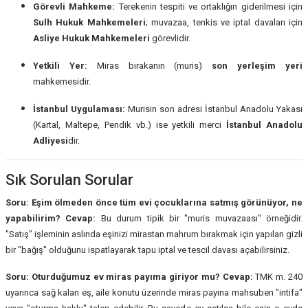
Görevli Mahkeme:
Terekenin tespiti ve ortaklığın giderilmesi için
Sulh Hukuk Mahkemeleri
; muvazaa, tenkis ve iptal davaları için
Asliye Hukuk Mahkemeleri
görevlidir.
Yetkili Yer:
Miras bırakanın (muris)
son yerleşim yeri
mahkemesidir.
İstanbul Uygulaması:
Murisin son adresi İstanbul Anadolu Yakası
(Kartal, Maltepe, Pendik vb.) ise yetkili merci
İstanbul Anadolu
Adliyesi
dir.
Sık Sorulan Sorular
Soru: Eşim ölmeden önce tüm evi çocuklarına satmış görünüyor, ne
yapabilirim?
Cevap:
Bu durum tipik bir "muris muvazaası" örneğidir.
"Satış" işleminin aslında eşinizi mirastan mahrum bırakmak için yapılan gizli
bir "bağış" olduğunu ispatlayarak tapu iptal ve tescil davası açabilirsiniz.
Soru: Oturduğumuz ev miras payıma giriyor mu?
Cevap:
TMK m. 240
uyarınca sağ kalan eş, aile konutu üzerinde miras payına mahsuben "intifa"