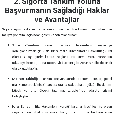
2. Sigorta Tahkim Yoluna
Başvurmanın Sağladığı Haklar
ve Avantajlar
Sigorta uyuşmazlıklarında Tahkim yolunun tercih edilmesi, usul hukuku ve
maliyet yönetimi açısından çeşitli kazanımlar sunar:
Süre Yönetimi:
Kanun uyarınca, hakemlerin başvuruyu
sonuçlandırmak için kısıtlı bir süresi bulunmaktadır. Başvurular, kural
olarak
4 ay
içinde karara bağlanır. Bu süre, teknik raporların
(aktüerya hesabı, kusur raporu vb.) temini gibi zorunlu hallerde sınırlı
olarak uzatılabilir.
Maliyet Etkinliği:
Tahkim başvurularında ödenen ücretler, genel
mahkemelerdeki nispi harçlara oranla çok daha düşüktür. Bu durum,
küçük ve orta ölçekli tazminat taleplerinde adalete erişimi
kolaylaştırır.
İcra Edilebilirlik:
Hakemlerin verdiği kararlar, kesinleşmiş olsun
veya olmasın (belirli istisnalar hariç),
ilamlı icra
takibine konu