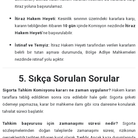
itiraz yoluna başvurulamaz.
İtiraz Hakem Heyeti:
Kesinlik sınırının üzerindeki kararlara karşı,
kararın tebliğinden itibaren
10 gün
içinde Komisyon nezdinde
İtiraz
Hakem Heyeti
'ne başvurulabilir.
İstinaf ve Temyiz:
İtiraz Hakem Heyeti tarafından verilen kararların
belirli bir tutarı aşması durumunda, Bölge Adliye Mahkemeleri
nezdinde istinaf yolu açıktır.
5. Sıkça Sorulan Sorular
Sigorta Tahkim Komisyonu kararı ne zaman uygulanır?
Hakem kararı
taraflara tebliğ edildikten sonra icra edilebilir hale gelir. Sigorta şirketi
ödemeyi yapmazsa, karar bir mahkeme ilamı gibi icra dairesine konularak
tahsilat süreci başlatılır.
Tahkim başvurusu için zamanaşımı süresi nedir?
Sigorta
sözleşmelerinden doğan taleplerde zamanaşımı süresi, rizikonun
gerçekleştiği tarihten itibaren kural olarak
2 yıl
dır. Ancak kaza durumlarında