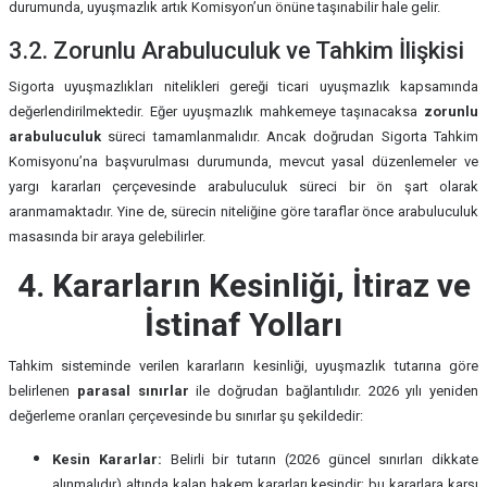
durumunda, uyuşmazlık artık Komisyon’un önüne taşınabilir hale gelir.
3.2. Zorunlu Arabuluculuk ve Tahkim İlişkisi
Sigorta uyuşmazlıkları nitelikleri gereği ticari uyuşmazlık kapsamında
değerlendirilmektedir. Eğer uyuşmazlık mahkemeye taşınacaksa
zorunlu
arabuluculuk
süreci tamamlanmalıdır. Ancak doğrudan Sigorta Tahkim
Komisyonu’na başvurulması durumunda, mevcut yasal düzenlemeler ve
yargı kararları çerçevesinde arabuluculuk süreci bir ön şart olarak
aranmamaktadır. Yine de, sürecin niteliğine göre taraflar önce arabuluculuk
masasında bir araya gelebilirler.
4. Kararların Kesinliği, İtiraz ve
İstinaf Yolları
Tahkim sisteminde verilen kararların kesinliği, uyuşmazlık tutarına göre
belirlenen
parasal sınırlar
ile doğrudan bağlantılıdır. 2026 yılı yeniden
değerleme oranları çerçevesinde bu sınırlar şu şekildedir:
Kesin Kararlar:
Belirli bir tutarın (2026 güncel sınırları dikkate
alınmalıdır) altında kalan hakem kararları kesindir; bu kararlara karşı