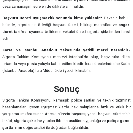
ceza zamanaşımı süreleri de dikkate alınmalıdır.
Başvuru ücreti uyuşmazlık sonunda kime yüklenir?
Davanın kabulü
halinde, sigortalının ödediği başvuru ücreti, bilirkişi masrafları ve
asgari
ücret tarifesi
uyarınca belirlenen vekalet ücreti sigorta şirketinden tahsil
edilir.
Kartal ve İstanbul Anadolu Yakası’nda yetkili merci neresidir?
Sigorta Tahkim Komisyonu merkezi İstanbul’da olup, başvurular dijital
ortamda veya posta yoluyla kabul edilmektedir. İcra süreçlerinde ise Kartal
(İstanbul Anadolu) İcra Müdürlükleri yetkili kılınabilir.
Sonuç
Sigorta Tahkim Komisyonu, karmaşık poliçe şartları ve teknik tazminat
hesaplamaları içeren uyuşmazlıklarda hak sahiplerine hızlı ve etkili bir
yargılama imkânı sunar. Ancak sürecin başarısı; yasal başvuru sürelerinin
takibi, sigorta şirketine yapılan ihbarın usulüne uygunluğu ve
poliçe genel
şartlarının
doğru analizi ile doğrudan bağlantılıdır.