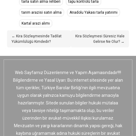
tarla satın alma rehberi
tapu kontrolü tarla
tarım arazisi satın alma
Anadolu Yakası tarla yatırımı
Kartal arazi alımı
← Kira Sözleşmesinde Tadilat
Kira Sözleşmesi Süresiz Hale
Yükümlülüğü Kimdedir?
Gelirse Ne Olur? →
Web Sayfamız Düzenlenme ve Yapım Aşamasındadır!!!!
Bilgilendirme ve Yasal Uyarı: Bu internet sitesinde yer alan
tüm içerikler, Türkiye Barolar Birliği’nin ilgili mevzuatına
uygun olarak yalnızca kamuyu bilgilendirme amacıyla
hazırlanmıştır. Sitede sunulan bilgiler hukuki mütalaa
veya tavsiye niteliği taşımamakta olup, bu veriler
üzerinden bir avukat-müvekkil ilişkisi kurulamaz.
Mevzuatın ve yargı kararlarının dinamik yapısı gereği, hak
kaybına uğramamak adına hukuki süreçlerin bir avukat