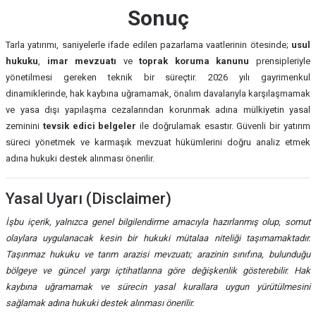
Sonuç
Tarla yatırımı, saniyelerle ifade edilen pazarlama vaatlerinin ötesinde;
usul
hukuku
,
imar mevzuatı
ve
toprak koruma kanunu
prensipleriyle
yönetilmesi gereken teknik bir süreçtir. 2026 yılı gayrimenkul
dinamiklerinde, hak kaybına uğramamak, önalım davalarıyla karşılaşmamak
ve yasa dışı yapılaşma cezalarından korunmak adına mülkiyetin yasal
zeminini
tevsik edici belgeler
ile doğrulamak esastır. Güvenli bir yatırım
süreci yönetmek ve karmaşık mevzuat hükümlerini doğru analiz etmek
adına hukuki destek alınması önerilir.
Yasal Uyarı (Disclaimer)
İşbu içerik, yalnızca genel bilgilendirme amacıyla hazırlanmış olup, somut
olaylara uygulanacak kesin bir hukuki mütalaa niteliği taşımamaktadır.
Taşınmaz hukuku ve tarım arazisi mevzuatı; arazinin sınıfına, bulunduğu
bölgeye ve güncel yargı içtihatlarına göre değişkenlik gösterebilir. Hak
kaybına uğramamak ve sürecin yasal kurallara uygun yürütülmesini
sağlamak adına hukuki destek alınması önerilir.