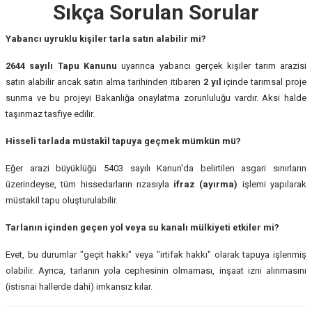
Sıkça Sorulan Sorular
Yabancı uyruklu kişiler tarla satın alabilir mi?
2644 sayılı Tapu Kanunu
uyarınca yabancı gerçek kişiler tarım arazisi
satın alabilir ancak satın alma tarihinden itibaren
2 yıl
içinde tarımsal proje
sunma ve bu projeyi Bakanlığa onaylatma zorunluluğu vardır. Aksi halde
taşınmaz tasfiye edilir.
Hisseli tarlada müstakil tapuya geçmek mümkün mü?
Eğer arazi büyüklüğü 5403 sayılı Kanun'da belirtilen asgari sınırların
üzerindeyse, tüm hissedarların rızasıyla
ifraz (ayırma)
işlemi yapılarak
müstakil tapu oluşturulabilir.
Tarlanın içinden geçen yol veya su kanalı mülkiyeti etkiler mi?
Evet, bu durumlar "geçit hakkı" veya "irtifak hakkı" olarak tapuya işlenmiş
olabilir. Ayrıca, tarlanın yola cephesinin olmaması, inşaat izni alınmasını
(istisnai hallerde dahi) imkansız kılar.