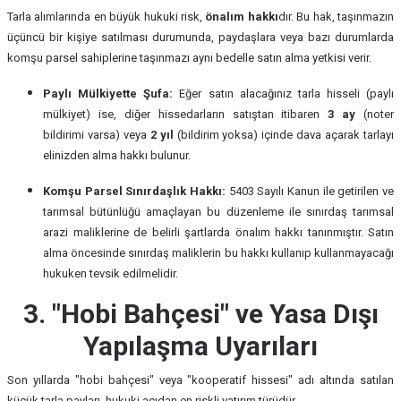
Tarla alımlarında en büyük hukuki risk,
önalım hakkı
dır. Bu hak, taşınmazın
üçüncü bir kişiye satılması durumunda, paydaşlara veya bazı durumlarda
komşu parsel sahiplerine taşınmazı aynı bedelle satın alma yetkisi verir.
Paylı Mülkiyette Şufa:
Eğer satın alacağınız tarla hisseli (paylı
mülkiyet) ise, diğer hissedarların satıştan itibaren
3 ay
(noter
bildirimi varsa) veya
2 yıl
(bildirim yoksa) içinde dava açarak tarlayı
elinizden alma hakkı bulunur.
Komşu Parsel Sınırdaşlık Hakkı:
5403 Sayılı Kanun ile getirilen ve
tarımsal bütünlüğü amaçlayan bu düzenleme ile sınırdaş tarımsal
arazi maliklerine de belirli şartlarda önalım hakkı tanınmıştır. Satın
alma öncesinde sınırdaş maliklerin bu hakkı kullanıp kullanmayacağı
hukuken tevsik edilmelidir.
3. "Hobi Bahçesi" ve Yasa Dışı
Yapılaşma Uyarıları
Son yıllarda "hobi bahçesi" veya "kooperatif hissesi" adı altında satılan
küçük tarla payları, hukuki açıdan en riskli yatırım türüdür.