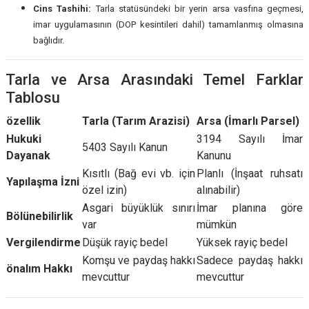
Cins Tashihi:
Tarla statüsündeki bir yerin arsa vasfına geçmesi,
imar uygulamasının (DOP kesintileri dahil) tamamlanmış olmasına
bağlıdır.
Tarla ve Arsa Arasındaki Temel Farklar
Tablosu
özellik
Tarla (Tarım Arazisi)
Arsa (İmarlı Parsel)
Hukuki
3194 Sayılı İmar
5403 Sayılı Kanun
Dayanak
Kanunu
Kısıtlı (Bağ evi vb. için
Planlı (İnşaat ruhsatı
Yapılaşma İzni
özel izin)
alınabilir)
Asgari büyüklük sınırı
İmar planına göre
Bölünebilirlik
var
mümkün
Vergilendirme
Düşük rayiç bedel
Yüksek rayiç bedel
Komşu ve paydaş hakkı
Sadece paydaş hakkı
önalım Hakkı
mevcuttur
mevcuttur