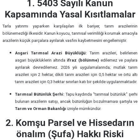
1. 5403 Sayılı Kanun
Kapsamında Yasal Kısıtlamalar
Tarla yatırımı yaparken karşılaşılan ilk bariyer, tarım arazilerinin
bölünemezliği ilkesidir. Kanun koyucu, tarımsal verimliliği korumak amacıyla
arazilerin küçük parçalara ayrılarak vasfını kaybetmesini engellemiştir.
Asgari Tarımsal Arazi Büyüklüğü:
Tarım arazileri, belirlenen
asgari büyüklüklerin altında
ifraz (bölünme)
edilemez ve paylara
ayrılarak devredilemez. 2026 yılı uygulamalarında; mutlak tarım
arazileri için 2 hektar, dikili tarım arazileri için 0,5 hektar ve örtü altı
tarım arazileri için 0,3 hektar sınırları katı bir şekilde uygulanmaktadır.
Tarımsal Bütünlük Şerhi:
Tapu kaydında "tarımsal bütünlük" şerhi
bulunan arazilerin satışı, ancak bütünlüğün bozulmaması şartıyla ve
Tarım ve Orman Bakanlığı
izniyle mümkündür.
2. Komşu Parsel ve Hissedarın
önalım (Şufa) Hakkı Riski