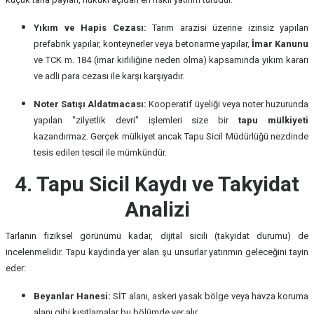
Yıkım ve Hapis Cezası:
Tarım arazisi üzerine izinsiz yapılan
prefabrik yapılar, konteynerler veya betonarme yapılar,
İmar Kanunu
ve TCK m. 184 (imar kirliliğine neden olma) kapsamında yıkım kararı
ve adli para cezası ile karşı karşıyadır.
Noter Satışı Aldatmacası:
Kooperatif üyeliği veya noter huzurunda
yapılan "zilyetlik devri" işlemleri size bir
tapu mülkiyeti
kazandırmaz. Gerçek mülkiyet ancak Tapu Sicil Müdürlüğü nezdinde
tesis edilen tescil ile mümkündür.
4. Tapu Sicil Kaydı ve Takyidat
Analizi
Tarlanın fiziksel görünümü kadar, dijital sicili (takyidat durumu) de
incelenmelidir. Tapu kaydında yer alan şu unsurlar yatırımın geleceğini tayin
eder:
Beyanlar Hanesi:
SİT alanı, askeri yasak bölge veya havza koruma
alanı gibi kısıtlamalar bu bölümde yer alır.