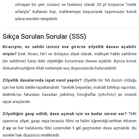
olmayan bir yeri, nizasız ve fasılasız olarak 20 yıl boyunca "malik
sıfatıyla" kullanan kişi, mahkemeye başvurarak taşınmazın kendi
adına tescilini isteyebilir.
Sıkça Sorulan Sorular (SSS)
Kiracıyım, ev sahibi izinsiz eve girerse zilyetlik davası açabilir
miyim?
Evet. Kiracı, fer'i ve dolaysız zilyet olarak, mülkiyet hakkı sahibine
(ev sahibine) karşı dahi zilyetliğin korunması davası açabilir. Ayrıca konut
dokunulmazlığının ihlali nedeniyle suç duyurusunda bulunulabilir.
Zilyetlik davalarında ispat nasıl yapılır?
Zilyetlik bir fiili durum olduğu
için her türlü delille ispatlanabilir. Tanıklık beyanları, mahalli bilirkişi raporları,
elektrik/su faturaları, havadan çekilmiş fotoğraflar (ortofoto) en önemli
ispat araçlarıdır.
Zilyetliğim gasp edildi, dava açmak için ne kadar sürem var?
TMK
uyarınca; zilyet, gasp veya tecavüz fiilini ve failini öğrendiği tarihten itibaren
2 ay
ve her halükarda fiilin üzerinden
1 yıl
geçmeden dava açmalıdır. Bu
süreler hak düşürücü niteliktedir.