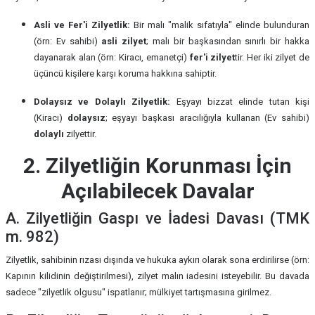
Asli ve Fer'i Zilyetlik:
Bir malı "malik sıfatıyla" elinde bulunduran
(örn: Ev sahibi)
asli zilyet
; malı bir başkasından sınırlı bir hakka
dayanarak alan (örn: Kiracı, emanetçi)
fer'i zilyet
tir. Her iki zilyet de
üçüncü kişilere karşı koruma hakkına sahiptir.
Dolaysız ve Dolaylı Zilyetlik:
Eşyayı bizzat elinde tutan kişi
(Kiracı)
dolaysız
; eşyayı başkası aracılığıyla kullanan (Ev sahibi)
dolaylı
zilyettir.
2. Zilyetliğin Korunması İçin
Açılabilecek Davalar
A. Zilyetliğin Gaspı ve İadesi Davası (TMK
m. 982)
Zilyetlik, sahibinin rızası dışında ve hukuka aykırı olarak sona erdirilirse (örn:
Kapının kilidinin değiştirilmesi), zilyet malın iadesini isteyebilir. Bu davada
sadece "zilyetlik olgusu" ispatlanır; mülkiyet tartışmasına girilmez.