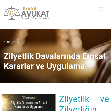
Kartal Avukat
Zilyetlik Davalarında Emsal
Kararlar ve Uygulama
Zilyetlik ve
Zilyetliğin