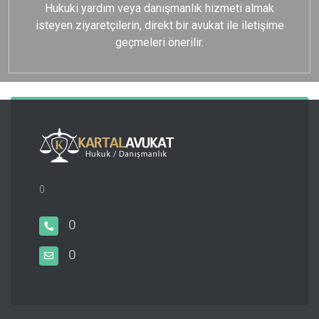
Hukuki yardım veya danışmanlık hizmeti almak
isteyen ziyaretçilerin, direkt bir avukat ile iletişime
geçmeleri önerilir.
0
0
0