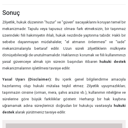
Sonuç
Zilyetlik, hukuk düzeninin "huzur" ve "güven" sacayaklarını koruyan temel bir
mekanizmadır. Tapulu veya tapusuz olması fark etmeksizin, bir taşınmaz
üzerindeki fiili hakimiyetin ihlali, hukuk nezdinde yaptırıma tabidir. Haklı bir
sebebe dayanmayan müdahaleler, "el atmanın önlenmesi" ve "iade"
mekanizmalarıyla bertaraf edilir. Uzun süreli zilyetliklerin mülkiyete
dönüşebileceği de unutulmamalıdır. Haklarınızı korumak ve fiili kullanımınızı
yasal güvenceye almak için sürecin başından itibaren
hukuki destek
mekanizmalarının işletilmesi tavsiye edilir.
Yasal Uyarı (Disclaimer):
Bu içerik genel bilgilendirme amacıyla
hazırlanmış olup hukuki mütalaa teşkil etmez. Zilyetlik uyuşmazlıkları;
taşınmazın cinsine (orman, mera, şahıs arazisi vb.), kullanımın niteliğine ve
sürelerine göre büyük farklılıklar gösterir. Herhangi bir hak kaybına
uğramamak adına süreçlerinizi doğrudan bir hukukçu vasıtasıyla
hukuki
destek
alarak yürütmeniz tavsiye edilir.