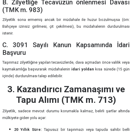
B. Zilyetliğe Tecavüzün önlenmesi Davası
(TMK m. 983)
Zilyetlik sona ermemiş ancak bir müdahale ile huzur bozulmuşsa (örn:
Bahçeye izinsiz girilmesi, çit çekilmesi), bu müdahalenin durdurulması
istenir.
C. 3091 Sayılı Kanun Kapsamında İdari
Başvuru
Taşınmaz zilyetliğine yapılan tecavüzlerde, dava açmadan önce valilik veya
kaymakamlığa başvurarak müdahalenin
idari yoldan
kısa sürede (15 gün
içinde) durdurulması talep edilebilir.
3. Kazandırıcı Zamanaşımı ve
Tapu Alımı (TMK m. 713)
Zilyetlik, sadece mevcut durumu korumakla kalmaz, belirli şartlar altında
mülkiyete giden yolu açar:
20 Yıllık Süre:
Tapusuz bir taşınmazı veya tapuda sahibi belli