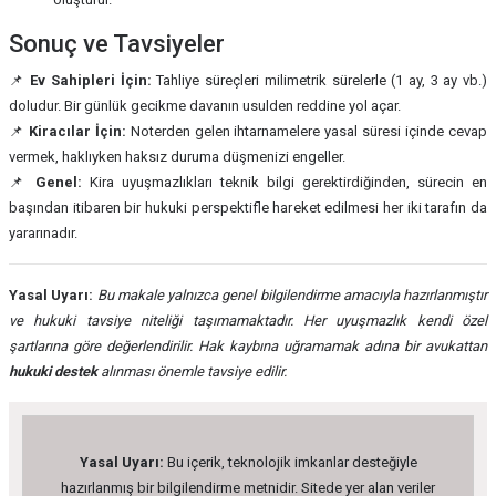
Sonuç ve Tavsiyeler
📌
Ev Sahipleri İçin:
Tahliye süreçleri milimetrik sürelerle (1 ay, 3 ay vb.)
doludur. Bir günlük gecikme davanın usulden reddine yol açar.
📌
Kiracılar İçin:
Noterden gelen ihtarnamelere yasal süresi içinde cevap
vermek, haklıyken haksız duruma düşmenizi engeller.
📌
Genel:
Kira uyuşmazlıkları teknik bilgi gerektirdiğinden, sürecin en
başından itibaren bir hukuki perspektifle hareket edilmesi her iki tarafın da
yararınadır.
Yasal Uyarı:
Bu makale yalnızca genel bilgilendirme amacıyla hazırlanmıştır
ve hukuki tavsiye niteliği taşımamaktadır. Her uyuşmazlık kendi özel
şartlarına göre değerlendirilir. Hak kaybına uğramamak adına bir avukattan
hukuki destek
alınması önemle tavsiye edilir.
Yasal Uyarı:
Bu içerik, teknolojik imkanlar desteğiyle
hazırlanmış bir bilgilendirme metnidir. Sitede yer alan veriler