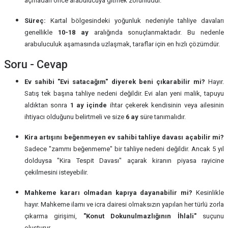
açmadan önce arabulucuya gitmek zorunludur.
Süreç:
Kartal bölgesindeki yoğunluk nedeniyle tahliye davaları
genellikle
10-18 ay
aralığında sonuçlanmaktadır. Bu nedenle
arabuluculuk aşamasında uzlaşmak, taraflar için en hızlı çözümdür.
Soru - Cevap
Ev sahibi "Evi satacağım" diyerek beni çıkarabilir mi?
Hayır.
Satış tek başına tahliye nedeni değildir. Evi alan yeni malik, tapuyu
aldıktan sonra
1 ay içinde
ihtar çekerek kendisinin veya ailesinin
ihtiyacı olduğunu belirtmeli ve size
6 ay
süre tanımalıdır.
Kira artışını beğenmeyen ev sahibi tahliye davası açabilir mi?
Sadece "zammı beğenmeme" bir tahliye nedeni değildir. Ancak 5 yıl
dolduysa "Kira Tespit Davası" açarak kiranın piyasa rayicine
çekilmesini isteyebilir.
Mahkeme kararı olmadan kapıya dayanabilir mi?
Kesinlikle
hayır. Mahkeme ilamı ve icra dairesi olmaksızın yapılan her türlü zorla
çıkarma girişimi,
"Konut Dokunulmazlığının İhlali"
suçunu
oluşturur.