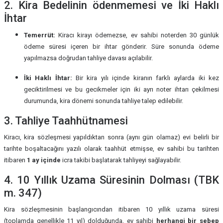
2. Kira Bedelinin ödenmemesi ve İki Haklı
İhtar
Temerrüt:
Kiracı kirayı ödemezse, ev sahibi noterden 30 günlük
ödeme süresi içeren bir ihtar gönderir. Süre sonunda ödeme
yapılmazsa doğrudan tahliye davası açılabilir.
İki Haklı İhtar:
Bir kira yılı içinde kiranın farklı aylarda iki kez
geciktirilmesi ve bu gecikmeler için iki ayrı noter ihtarı çekilmesi
durumunda, kira dönemi sonunda tahliye talep edilebilir.
3. Tahliye Taahhütnamesi
Kiracı, kira sözleşmesi yapıldıktan sonra (aynı gün olamaz) evi belirli bir
tarihte boşaltacağını yazılı olarak taahhüt etmişse, ev sahibi bu tarihten
itibaren
1 ay içinde
icra takibi başlatarak tahliyeyi sağlayabilir.
4. 10 Yıllık Uzama Süresinin Dolması (TBK
m. 347)
Kira sözleşmesinin başlangıcından itibaren 10 yıllık uzama süresi
(toplamda genellikle 11 yıl) dolduğunda, ev sahibi
herhangi bir sebep