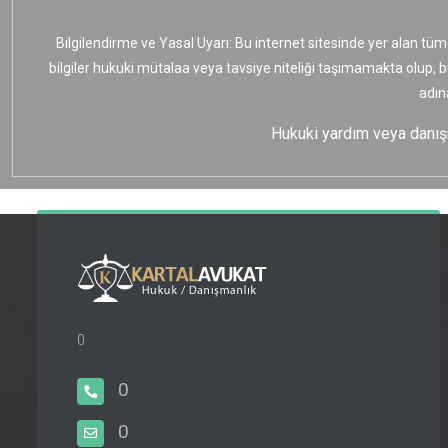
Bilgilendirme ve Yasal Uyarı: Bu internet sitesinde yer alan tüm
bilgiler hukuki mütalaa veya tavsiye niteliği taşımamakta olup, 
adın
Hukuki yardım veya danışma
0
0
0