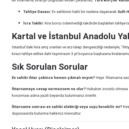
Bir ihtarname, kiracıyı doğrudan evden çıkaramaz.
Türk Borçlar Kanu
Tahliye Davası:
Ev sahibinin haklı bir nedene dayanarak
Sulh 
İcra Takibi:
Kira borcu ödenmediği takdirde başlatılan tahliye tale
Kartal ve İstanbul Anadolu Yaka
İstanbul'daki kira artış oranları ve arz-talep dengesizliği nedeniyle, "ih
kiracı tahliye edilse dahi taşınmazın 3 yıl boyunca başkasına kiralana
Sık Sorulan Sorular
Ev sahibi ihtar çekince hemen çıkmalı mıyım?
Hayır. İhtarname sad
İhtarnameye cevap vermezsem ne olur?
Hukuken zorunlu olmasa da
korunması adına yazılı beyanda bulunmanız önerilir.
İhtarname sonrası ev sahibi elektriği veya suyu kesebilir mi?
Kesi
duyurusunda bulunma hakkınız mevcuttur.