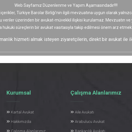
Web Sayfamız Düzenlenme ve Yapım Aşamasındadır!!!!
 içerikler, Türkiye Barolar Birliği’nin ilgili mevzuatına uygun olarak yaln
bu veriler üzerinden bir avukat-müvekkil ilişkisi kurulamaz. Mevzuatın v
a hukuki süreçlerin bir avukat vasıtasıyla takip edilmesi önem arz etmekt
nlık hizmeti almak isteyen ziyaretçilerin, direkt bir avukat ile il
Kurumsal
Çalışma Alanlarımız
Kartal Avukat
Aile Avukatı
Hakkımızda
Arabulucu Avukat
Çalışma Alanlarımız
Bankacılık Avukatı