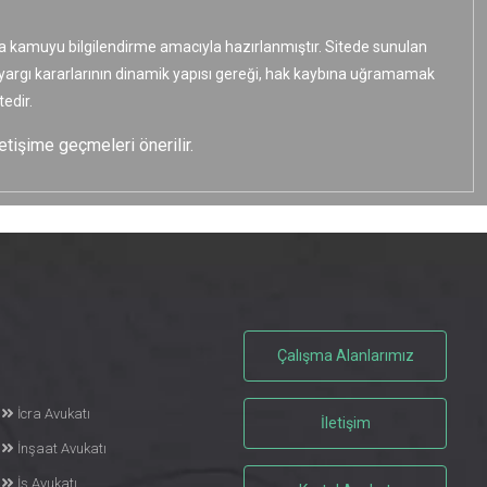
ızca kamuyu bilgilendirme amacıyla hazırlanmıştır. Sitede sunulan
e yargı kararlarının dinamik yapısı gereği, hak kaybına uğramamak
edir.
etişime geçmeleri önerilir.
Çalışma Alanlarımız
İcra Avukatı
İletişim
İnşaat Avukatı
İş Avukatı