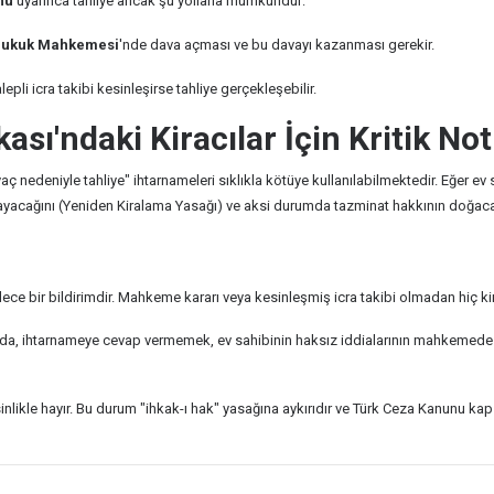
nu
uyarınca tahliye ancak şu yollarla mümkündür:
Hukuk Mahkemesi
'nde dava açması ve bu davayı kazanması gerekir.
pli icra takibi kesinleşirse tahliye gerçekleşebilir.
sı'ndaki Kiracılar İçin Kritik Not
tiyaç nedeniyle tahliye" ihtarnameleri sıklıkla kötüye kullanılabilmektedir. Eğer 
mayacağını (Yeniden Kiralama Yasağı) ve aksi durumda tazminat hakkının doğacağ
ece bir bildirimdir. Mahkeme kararı veya kesinleşmiş icra takibi olmadan hiç 
, ihtarnameye cevap vermemek, ev sahibinin haksız iddialarının mahkemede "iti
nlikle hayır. Bu durum "ihkak-ı hak" yasağına aykırıdır ve Türk Ceza Kanunu kap