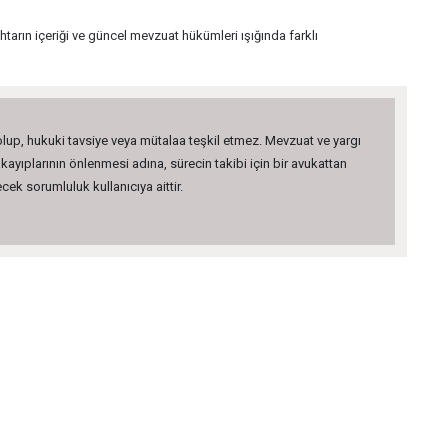
htarın içeriği ve güncel mevzuat hükümleri ışığında farklı
 olup, hukuki tavsiye veya mütalaa teşkil etmez. Mevzuat ve yargı
kayıplarının önlenmesi adına, sürecin takibi için bir avukattan
ek sorumluluk kullanıcıya aittir.