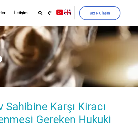
ler
İletişim
Bize Ulaşın
?
v Sahibine Karşı Kiracı
zlenmesi Gereken Hukuki