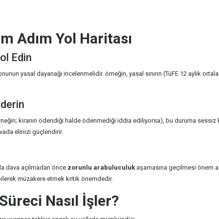
ım Adım Yol Haritası
ol Edin
nunun yasal dayanağı incelenmelidir. örneğin, yasal sınırın (TüFE 12 aylık ortalam
derin
rneğin; kiranın ödendiği halde ödenmediği iddia ediliyorsa), bu duruma sessiz ka
da elinizi güçlendirir.
ında dava açılmadan önce
zorunlu arabuluculuk
aşamasına geçilmesi önem arz 
bilerek müzakere etmek kritik önemdedir.
üreci Nasıl İşler?