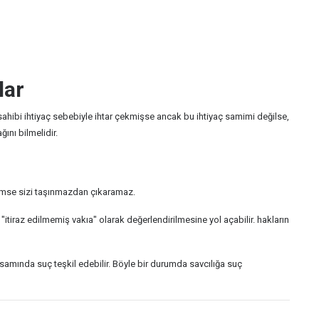
lar
ev sahibi ihtiyaç sebebiyle ihtar çekmişse ancak bu ihtiyaç samimi değilse,
ını bilmelidir.
kimse sizi taşınmazdan çıkaramaz.
raz edilmemiş vakıa" olarak değerlendirilmesine yol açabilir. hakların
samında suç teşkil edebilir. Böyle bir durumda savcılığa suç