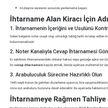
Sözleşme süresinin sonunda yenilememe beyanı.
İhtarname Alan Kiracı İçin Ad
1. İhtarnamenin İçeriğini ve Usulünü Kontr
Gelen belgenin noter onaylı olup olmadığı, tebliğ tarihi ve talep edilen ko
bulunmamaktadır.
2. Noter Kanalıyla Cevap İhtarnamesi Gön
Ev sahibinin ihtarnamesindeki iddialar haksız veya gerçeğe aykırı ise (ö
bir
cevap ihtarnamesi
keşide etmek, ileride açılması muhtemel bir dava
3. Arabuluculuk Sürecine Hazırlıklı Olun
7445 sayılı Kanun ile getirilen düzenleme uyarınca, kira uyuşmazlıklar
önce sizi arabulucu huzuruna davet edecektir. Bu aşamada haklarınızı 
İhtarnameye Rağmen Tahliye S