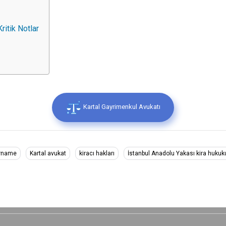
ritik Notlar
Kartal Gayrimenkul Avukatı
arname
Kartal avukat
kiracı hakları
İstanbul Anadolu Yakası kira hukuk