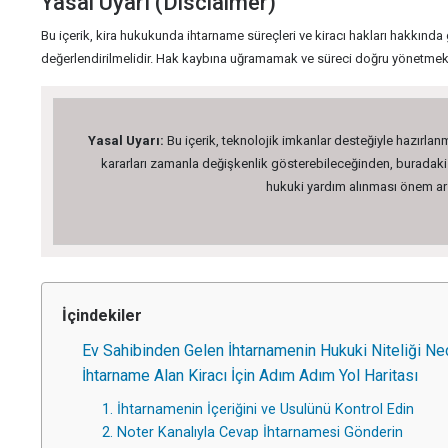
Yasal Uyarı (Disclaimer)
Bu içerik, kira hukukunda ihtarname süreçleri ve kiracı hakları hakkında 
değerlendirilmelidir. Hak kaybına uğramamak ve süreci doğru yönetmek
Yasal Uyarı:
Bu içerik, teknolojik imkanlar desteğiyle hazırlanm
kararları zamanla değişkenlik gösterebileceğinden, buradaki bi
hukuki yardım alınması önem arz 
İçindekiler
Ev Sahibinden Gelen İhtarnamenin Hukuki Niteliği Ne
İhtarname Alan Kiracı İçin Adım Adım Yol Haritası
1. İhtarnamenin İçeriğini ve Usulünü Kontrol Edin
2. Noter Kanalıyla Cevap İhtarnamesi Gönderin