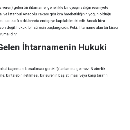
ya veren) gelen bir ihtarname, genellikle bir uyuşmazlığın resmiyete
l ve İstanbul Anadolu Yakası gibi kira hareketliliğinin yoğun olduğu
bu sarı zarfı aldıklarında endişeye kapılabilmektedir. Ancak
kira
n değil, hukuki bir sürecin başlangıcıdır. Peki, ihtarname alan bir kiracı
orumalıdır?
Gelen İhtarnamenin Hukuki
derhal taşınmazı boşaltması gerektiği anlamına gelmez.
Noterlik
; bir talebin iletilmesi, bir sürenin başlatılması veya karşı tarafın