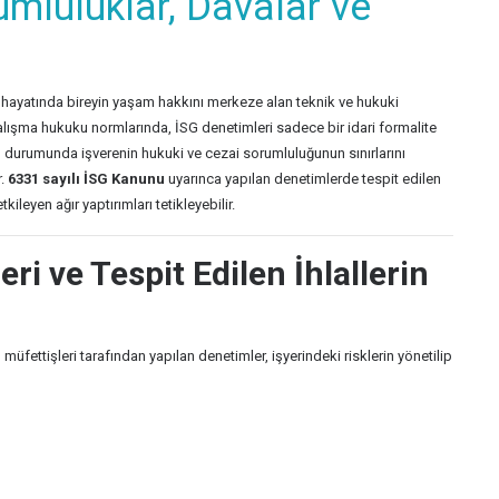
umluluklar, Davalar ve
ma hayatında bireyin yaşam hakkını merkeze alan teknik ve hukuki
lışma hukuku normlarında, İSG denetimleri sadece bir idari formalite
ğı durumunda işverenin hukuki ve cezai sorumluluğunun sınırlarını
r.
6331 sayılı İSG Kanunu
uyarınca yapılan denetimlerde tespit edilen
etkileyen ağır yaptırımları tetikleyebilir.
ri ve Tespit Edilen İhlallerin
üfettişleri tarafından yapılan denetimler, işyerindeki risklerin yönetilip