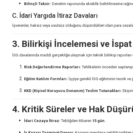
Bilinçli Taksir:
Denetim raporunda eksiklik belirtilmesine rağmen
C. İdari Yargıda İtiraz Davaları
İşverenler, haksız veya usulsüz olduğunu düşündükleri idari para cezala
3. Bilirkişi İncelemesi ve İspat
İSG davalarında maddi gerçekliğe ulaşmak için teknik bilirkişi raporları 
Risk Değerlendirme Raporları:
Tehlikelerin önceden saptanı
Eğitim Katılım Formları:
İşçiye gerekli İSG eğitiminin teorik ve p
KKD (Kişisel Koruyucu Donanım) Teslim Tutanakları:
Ekipma
4. Kritik Süreler ve Hak Düşü
İdari Cezaya İtiraz:
Tebliğden itibaren
15 gün
.
İş Kazası Tazminat Davası:
Kazanın meydana geldiği tarihten 