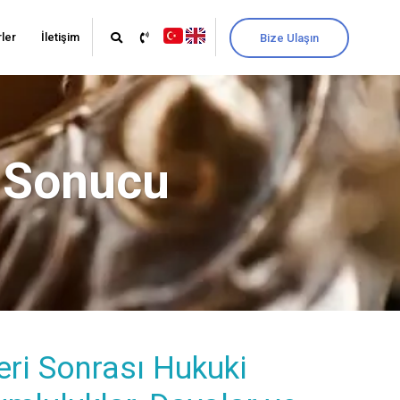
ler
İletişim
Bize Ulaşın
i Sonucu
eri Sonrası Hukuki