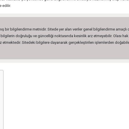
 edilir.
ış bir bilgilendirme metnidir. Sitede yer alan veriler genel bilgilendirme amaçlı
lgilerin doğruluğu ve güncelliği noktasında kesinlik arz etmeyebilir. Olası hak 
etmektedir. Sitedeki bilgilere dayanarak gerçekleştirilen işlemlerden doğabilec