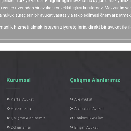
 içerikler, Türkiye Barolar Birliği’nin ilgili mevzuatına uygun olarak yaln
bu veriler üzerinden bir avukat-müvekkil ilişkisi kurulamaz. Mevzuatın v
a hukuki süreçlerin bir avukat vasıtasıyla takip edilmesi önem arz etmekt
nlık hizmeti almak isteyen ziyaretçilerin, direkt bir avukat ile il
Kurumsal
Çalışma Alanlarımız
Kartal Avukat
Aile Avukatı
Hakkımızda
Arabulucu Avukat
Çalışma Alanlarımız
Bankacılık Avukatı
Dökümanlar
Bilişim Avukatı