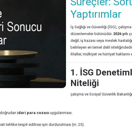
Süreçler: Sor
Yaptırımlar
İş Sağlığı ve Güvenliği (İSG), çalış
düzenlemeler bütünüdür.
2026 yılı
ça
değil; iş kazası veya meslek hastalı
belirleyen en temel delil niteliğindedi
ihlaller, mülkiyet ve hürriyet haklarını 
1. İSG Denetimle
Niteliği
çalışma ve Sosyal Güvenlik Bakanlığı m
ya doğrudan
idari para cezası
uygulanması.
 tehlike tespit edilirse işin durdurulması (m. 25).