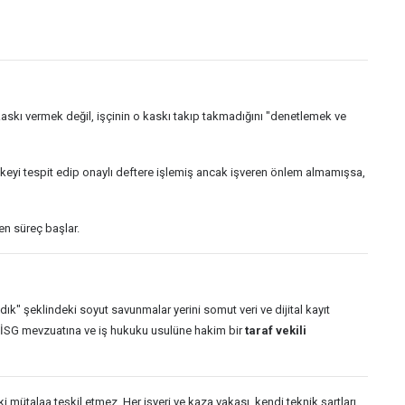
skı vermek değil, işçinin o kaskı takıp takmadığını "denetlemek ve
likeyi tespit edip onaylı deftere işlemiş ancak işveren önlem almamışsa,
en süreç başlar.
ldık" şeklindeki soyut savunmalar yerini somut veri ve dijital kayıt
; İSG mevzuatına ve iş hukuku usulüne hakim bir
taraf vekili
mütalaa teşkil etmez. Her işyeri ve kaza vakası, kendi teknik şartları