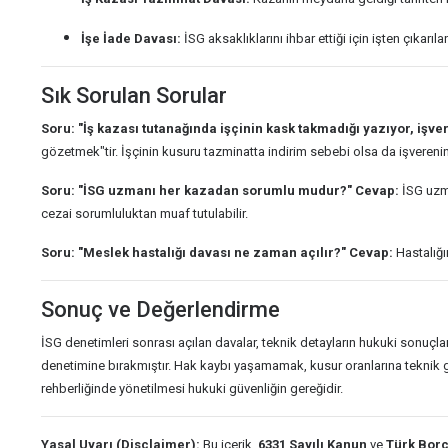
İşe İade Davası:
İSG aksaklıklarını ihbar ettiği için işten çıkarıla
Sık Sorulan Sorular
Soru: "İş kazası tutanağında işçinin kask takmadığı yazıyor, işv
gözetmek"tir. İşçinin kusuru tazminatta indirim sebebi olsa da işvere
Soru: "İSG uzmanı her kazadan sorumlu mudur?"
Cevap:
İSG uzma
cezai sorumluluktan muaf tutulabilir.
Soru: "Meslek hastalığı davası ne zaman açılır?"
Cevap:
Hastalığı
Sonuç ve Değerlendirme
İSG denetimleri sonrası açılan davalar, teknik detayların hukuki sonuçlar
denetimine bırakmıştır. Hak kaybı yaşamamak, kusur oranlarına teknik 
rehberliğinde yönetilmesi hukuki güvenliğin gereğidir.
Yasal Uyarı (Disclaimer):
Bu içerik,
6331 Sayılı Kanun
ve
Türk Bor