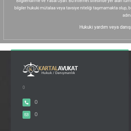
Bilgilendirme ve Yasal Uyarı: Bu internet sitesinde yer alan tüm
bilgiler hukuki mütalaa veya tavsiye niteliği taşımamakta olup, 
adın
Hukuki yardım veya danışma
0
0
0