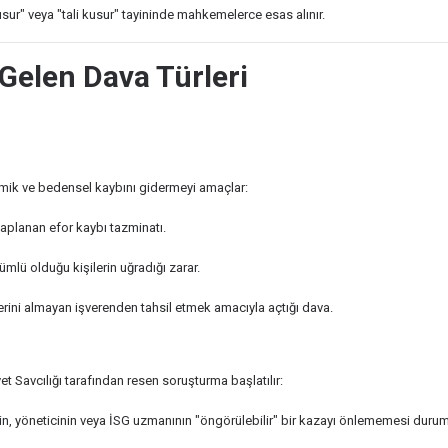
usur" veya "tali kusur" tayininde mahkemelerce esas alınır.
Gelen Dava Türleri
omik ve bedensel kaybını gidermeyi amaçlar:
aplanan efor kaybı tazminatı.
mlü olduğu kişilerin uğradığı zarar.
erini almayan işverenden tahsil etmek amacıyla açtığı dava.
 Savcılığı tarafından resen soruşturma başlatılır:
in, yöneticinin veya İSG uzmanının "öngörülebilir" bir kazayı önlememesi dur