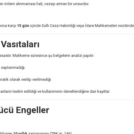
 önlem alınmaması hali, cezayı artıran bir unsurdur.
rına karşı
15 gün
içinde Sulh Ceza Hakimliği veya İdare Mahkemeleri nezdinde ip
 Vasıtaları
esastır. Mahkeme süresince şu belgelerin analizi yapılır:
p saptanmadığı.
ratik olarak verilip verilmediği.
nların teslim edildiği ve kullanımının denetlendiğine dair kayıtlar.
rücü Engeller
itibaren
10 yıllık
zamanaşımı (TBK m. 146).