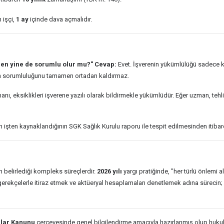
n işçi,
1 ay
içinde dava açmalıdır.
eren yine de sorumlu olur mu?"
Cevap:
Evet. İşverenin yükümlülüğü sadece ka
nin sorumluluğunu tamamen ortadan kaldırmaz.
nı, eksiklikleri işverene yazılı olarak bildirmekle yükümlüdür. Eğer uzman, teh
n işten kaynaklandığının SGK Sağlık Kurulu raporu ile tespit edilmesinden itibar
ı belirlediği kompleks süreçlerdir.
2026 yılı
yargı pratiğinde, "her türlü önlemi a
gerekçelerle itiraz etmek ve aktüeryal hesaplamaları denetlemek adına sürecin
çlar Kanunu
çerçevesinde genel bilgilendirme amacıyla hazırlanmış olup hukuki 