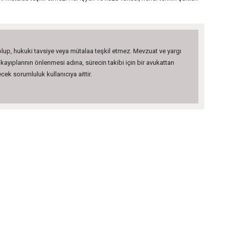
 olup, hukuki tavsiye veya mütalaa teşkil etmez. Mevzuat ve yargı
kayıplarının önlenmesi adına, sürecin takibi için bir avukattan
ek sorumluluk kullanıcıya aittir.