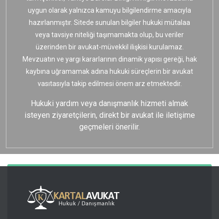
uygun olarak yalnızca kamuyu bilgilendirme amacıyla
hazırlanmıştır. Sitede sunulan bilgiler hukuki mütalaa
veya tavsiye niteliği taşımamakta olup, bu veriler
üzerinden bir avukat-müvekkil ilişkisi kurulamaz.
Mevzuatın ve yargı kararlarının dinamik yapısı gereği, hak
kaybına uğramamak adına hukuki süreçlerin bir avukat
vasıtasıyla takip edilmesi önem arz etmektedir.
Hukuki yardım veya danışmanlık hizmeti almak
isteyen ziyaretçilerin, direkt bir avukat ile iletişime
geçmeleri önerilir.