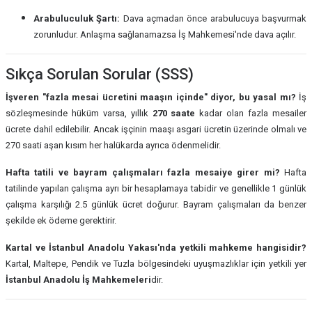
Arabuluculuk Şartı:
Dava açmadan önce arabulucuya başvurmak
zorunludur. Anlaşma sağlanamazsa İş Mahkemesi'nde dava açılır.
Sıkça Sorulan Sorular (SSS)
İşveren "fazla mesai ücretini maaşın içinde" diyor, bu yasal mı?
İş
sözleşmesinde hüküm varsa, yıllık
270 saate
kadar olan fazla mesailer
ücrete dahil edilebilir. Ancak işçinin maaşı asgari ücretin üzerinde olmalı ve
270 saati aşan kısım her halükarda ayrıca ödenmelidir.
Hafta tatili ve bayram çalışmaları fazla mesaiye girer mi?
Hafta
tatilinde yapılan çalışma ayrı bir hesaplamaya tabidir ve genellikle 1 günlük
çalışma karşılığı 2.5 günlük ücret doğurur. Bayram çalışmaları da benzer
şekilde ek ödeme gerektirir.
Kartal ve İstanbul Anadolu Yakası'nda yetkili mahkeme hangisidir?
Kartal, Maltepe, Pendik ve Tuzla bölgesindeki uyuşmazlıklar için yetkili yer
İstanbul Anadolu İş Mahkemeleri
dir.