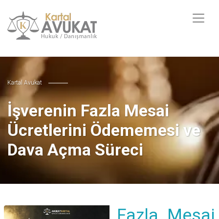
Kartal Avukat
İşverenin Fazla Mesai
Ücretlerini Ödememesi ve
Dava Açma Süreci
Fazla Mesai