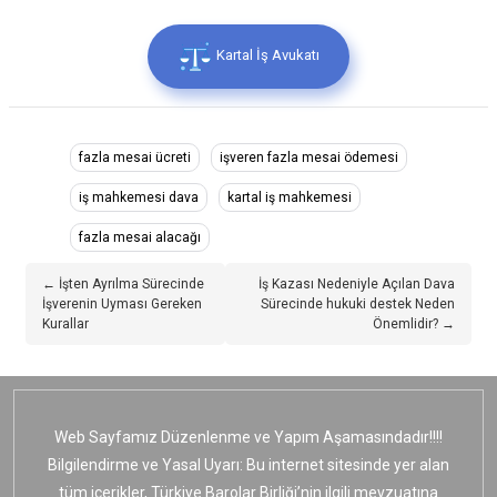
Kartal İş Avukatı
fazla mesai ücreti
işveren fazla mesai ödemesi
iş mahkemesi dava
kartal iş mahkemesi
fazla mesai alacağı
← İşten Ayrılma Sürecinde
İş Kazası Nedeniyle Açılan Dava
İşverenin Uyması Gereken
Sürecinde hukuki destek Neden
Kurallar
Önemlidir? →
Web Sayfamız Düzenlenme ve Yapım Aşamasındadır!!!!
Bilgilendirme ve Yasal Uyarı: Bu internet sitesinde yer alan
tüm içerikler, Türkiye Barolar Birliği’nin ilgili mevzuatına