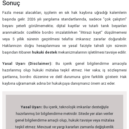
Sonuç
Fazla mesai alacakları, işçilerin en sık hak kaybına uğradığı kalemlerin
başında gelir. 2026 yılı yargılama standartlarında, sadece "çok çalıştım"
beyanı yeterli görülmemekte; dijital kayıtlar ve tutarlı tanık beyanları
aranmaktadır. özellikle bordro imzalatılırken "ihtirazi kayıt" düşülmemesi
veya 5 yıllık sürenin geçirilmesi telafisi imkansız zararlar doğurabilir.
Haklarınızın doğru hesaplanması ve yasal faiziyle tahsili için sürecin
başından itibaren
hukuki destek
mekanizmalarının işletilmesi tavsiye edilir.
Yasal Uyarı (Disclaimer):
Bu içerik genel bilgilendirme amacıyla
hazırlanmış olup hukuki mütalaa teşkil etmez. Her vaka; iş sözleşmesi
şartlarına, bordro düzenine ve delil durumuna göre farklılık gösterir. Hak
kaybına uğramamak adına bir hukukçuya danışmanız önem arz eder.
Yasal Uyarı:
Bu içerik, teknolojik imkanlar desteğiyle
hazırlanmış bir bilgilendirme metnidir. Sitede yer alan veriler
genel bilgilendirme amaçlı olup, hukuki tavsiye veya mütalaa
teşkil etmez. Mevzuat ve yargı kararları zamanla değişkenlik