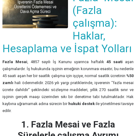
(Fazla
çalışma):
Haklar,
Hesaplama ve İspat Yolları
Fazla Mesai
, 4857 sayılı İş Kanunu uyarınca haftalık
45 saati
aşan
çalışmalardır. İş hukukunda işçinin emeğinin korunması esastır; bu nedenle
45 saati aşan her bir saatlik çalışma için işçiye, normal saatlik ücretinin
%50
zamlı
hali ödenmelidir. 2026 yılı yargı pratiklerinde, işverenin "fazla mesai
ücrete dahildir" şeklindeki sözleşme maddeleri, yıllık 270 saatlik sınır ve
işçinin gerçek maaşı üzerinden sıkı bir denetime tabi tutulmaktadır. Hak
kaybına uğramamak adına sürecin bir
hukuki destek
ile yönetilmesi tavsiye
edilir.
1. Fazla Mesai ve Fazla
Sürelerle çalışma Ayrımı