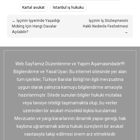
Kartal avukat
İstanbul iş hukuku
← İşçinin İşyerinde Yaşadığı
İşçinin İş Sözleşmesini
Mobing İçin Hangi Davalar
Haklı Nedenle Feshetmesi
Açılabilir?
→
Web Sayfamız Düzenlenme ve Yapım Aşamasındadır!!!!
Bilgilendirme ve Yasal Uyarı: Bu internet sitesinde yer alan
tüm içerikler, Türkiye Barolar Birliği’nin ilgili mevzuatına
uygun olarak yalnızca kamuyu bilgilendirme amacıyla
hazırlanmıştır. Sitede sunulan bilgiler hukuki mütalaa
veya tavsiye niteliği taşımamakta olup, bu veriler
üzerinden bir avukat-müvekkil ilişkisi kurulamaz.
Mevzuatın ve yargı kararlarının dinamik yapısı gereği, hak
kaybına uğramamak adına hukuki süreçlerin bir avukat
vasıtasıyla takip edilmesi önem arz etmektedir.