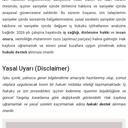
ötesinde; işçinin saniyeler içinde dinlenme hakkına ve saniyeler içinde
anayasal güvencesine saldırıdır. Bu sürecin başarısı; izin taleplerinin
saniyeler içinde süresinde belgelenmesine, yasal sürelerin saniyeler içinde
takibine ve saniyeler içinde değişen iş hukuku içtihatlarının analizine
bağlıdır. 2026 yılı çalışma hayatında
iş sağlığı
,
dinlenme hakkı
ve
insan
onuru
, verimliliğin mütemmim cüzü (ayrılmaz parçası) haline gelmiştir. Hak
kaybına uğramamak ve süreci yasal kurallara uygun yönetmek adına
hukuki destek
alınması önerilir.
Yasal Uyarı (Disclaimer)
İşbu içerik, yalnızca genel bilgilendirme amacıyla hazırlanmış olup, somut
olaylara uygulanacak kesin bir hukuki mütalaa niteliği taşımamaktadır. İş
hukuku ve izin prosedürleri; işçinin kıdemine, işyerinin büyüklüğüne ve
güncel Yargıtay kararlarına göre değişkenlik gösterebilir. Hak kaybına
uğramamak ve yasal süreleri kaçırmamak adına
hukuki destek
alınması
önerilir.