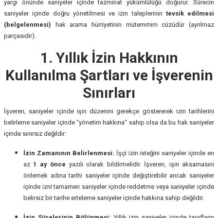
yargı önünde saniyeler içinde tazminat yükümlülüğü doğurur. Sürecin
saniyeler içinde doğru yönetilmesi ve izin taleplerinin
tevsik edilmesi
(belgelenmesi)
hak arama hürriyetinin mütemmim cüzüdür (ayrılmaz
parçasıdır).
1. Yıllık İzin Hakkının
Kullanılma Şartları ve İşverenin
Sınırları
İşveren, saniyeler içinde işin düzenini gerekçe göstererek izin tarihlerini
belirleme saniyeler içinde "yönetim hakkına" sahip olsa da bu hak saniyeler
içinde sınırsız değildir:
İzin Zamanının Belirlenmesi:
İşçi izin isteğini saniyeler içinde en
az
1 ay önce
yazılı olarak bildirmelidir. İşveren, işin aksamasını
önlemek adına tarihi saniyeler içinde değiştirebilir ancak saniyeler
içinde izni tamamen saniyeler içinde reddetme veya saniyeler içinde
belirsiz bir tarihe erteleme saniyeler içinde hakkına sahip değildir.
İzin Sürelerinin Bölünmesi:
Yıllık izin saniyeler içinde tarafların