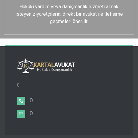
Hukuki yardım veya danışmanlık hizmeti almak
isteyen ziyaretçilerin, direkt bir avukat ile iletişime
geçmeleri önerilir.
0
0
0