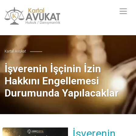
Kartal Avukat
İşverenin İşçinin İzin
Hakkını Engellemesi
Durumunda Yapılacaklar
İşverenin