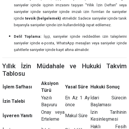
saniyeler içinde işçinin imzasını taşıyan "Yıllık İzin Defteri" veya
saniyeler içinde saniyeler içinde imzalı izin formları ile saniyeler
içinde
tevsik (belgelemek)
etmelidir. Sadece saniyeler içinde tanık
beyanıyla saniyeler içinde izin kullandırıldığı ispat edilemez.
Delil Toplama:
İşçi, saniyeler içinde reddedilen izin taleplerini
saniyeler içinde e-posta, WhatsApp mesajları veya saniyeler içinde
şahitlerle saniyeler içinde kayıt altına almalıdır.
Yıllık İzin Müdahale ve Hukuki Takvim
Tablosu
Aksiyon
İşlem Safhası
Yasal Süre
Hukuki Sonuç
Türü
Yazılı
En Az 1 Ay
İdari Sürecin
İzin Talebi
Başvuru
önce
Başlaması
Onay veya
İzin Tarihinin
İşveren Yanıtı
Makul Süre
Erteleme
Kesinleşmesi
Haklı Fesih