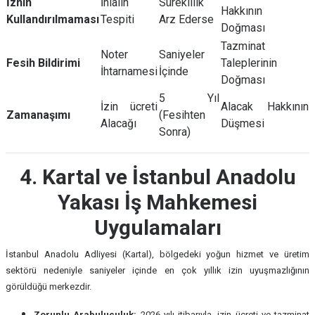
İznin
İhlalin
Süreklilik
Hakkının
Kullandırılmaması
Tespiti
Arz Ederse
Doğması
Tazminat
Noter
Saniyeler
Fesih Bildirimi
Taleplerinin
İhtarnamesi
İçinde
Doğması
5 Yıl
İzin ücreti
Alacak Hakkının
Zamanaşımı
(Fesihten
Alacağı
Düşmesi
Sonra)
4. Kartal ve İstanbul Anadolu
Yakası İş Mahkemesi
Uygulamaları
İstanbul Anadolu Adliyesi (Kartal), bölgedeki yoğun hizmet ve üretim
sektörü nedeniyle saniyeler içinde en çok yıllık izin uyuşmazlığının
görüldüğü merkezdir.
Zorunlu Arabuluculuk:
2026 yılı itibarıyla, izin ücreti ve tazminat