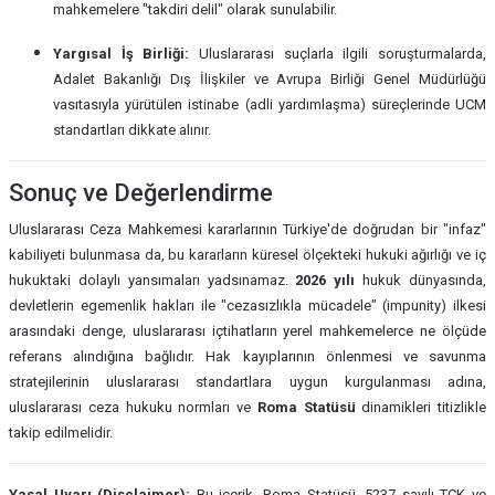
mahkemelere "takdiri delil" olarak sunulabilir.
Yargısal İş Birliği:
Uluslararası suçlarla ilgili soruşturmalarda,
Adalet Bakanlığı Dış İlişkiler ve Avrupa Birliği Genel Müdürlüğü
vasıtasıyla yürütülen istinabe (adli yardımlaşma) süreçlerinde UCM
standartları dikkate alınır.
Sonuç ve Değerlendirme
Uluslararası Ceza Mahkemesi kararlarının Türkiye'de doğrudan bir "infaz"
kabiliyeti bulunmasa da, bu kararların küresel ölçekteki hukuki ağırlığı ve iç
hukuktaki dolaylı yansımaları yadsınamaz.
2026 yılı
hukuk dünyasında,
devletlerin egemenlik hakları ile "cezasızlıkla mücadele" (impunity) ilkesi
arasındaki denge, uluslararası içtihatların yerel mahkemelerce ne ölçüde
referans alındığına bağlıdır. Hak kayıplarının önlenmesi ve savunma
stratejilerinin uluslararası standartlara uygun kurgulanması adına,
uluslararası ceza hukuku normları ve
Roma Statüsü
dinamikleri titizlikle
takip edilmelidir.
Yasal Uyarı (Disclaimer):
Bu içerik, Roma Statüsü, 5237 sayılı TCK ve