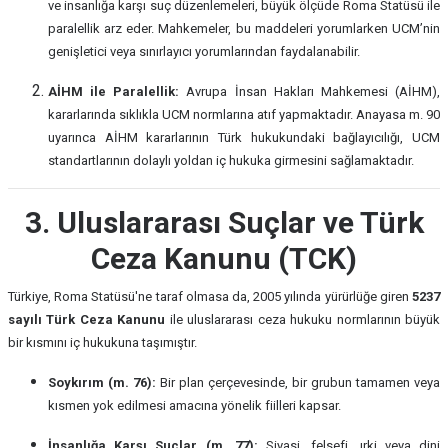
ve insanlığa karşı suç düzenlemeleri, büyük ölçüde Roma Statüsü ile
paralellik arz eder. Mahkemeler, bu maddeleri yorumlarken UCM’nin
genişletici veya sınırlayıcı yorumlarından faydalanabilir.
AİHM ile Paralellik:
Avrupa İnsan Hakları Mahkemesi (AİHM),
kararlarında sıklıkla UCM normlarına atıf yapmaktadır. Anayasa m. 90
uyarınca AİHM kararlarının Türk hukukundaki bağlayıcılığı, UCM
standartlarının dolaylı yoldan iç hukuka girmesini sağlamaktadır.
3. Uluslararası Suçlar ve Türk
Ceza Kanunu (TCK)
Türkiye, Roma Statüsü'ne taraf olmasa da, 2005 yılında yürürlüğe giren
5237
sayılı Türk Ceza Kanunu
ile uluslararası ceza hukuku normlarının büyük
bir kısmını iç hukukuna taşımıştır.
Soykırım (m. 76):
Bir plan çerçevesinde, bir grubun tamamen veya
kısmen yok edilmesi amacına yönelik fiilleri kapsar.
İnsanlığa Karşı Suçlar (m. 77):
Siyasi, felsefi, ırki veya dini