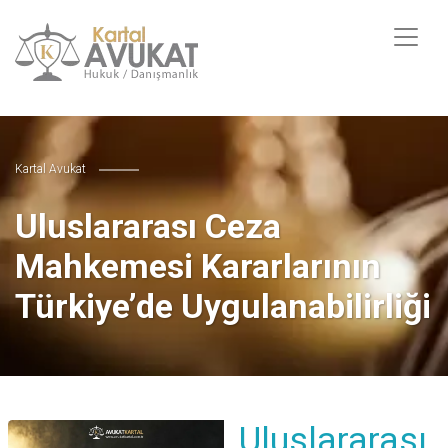
Kartal Avukat
Uluslararası Ceza
Mahkemesi Kararlarının
Türkiye’de Uygulanabilirliği
Uluslararası