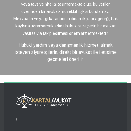
veya tavsiye niteliği taşımamakta olup, bu veriler
üzerinden bir avukat-müvekkil ilişkisi kurulamaz.
Mevzuatın ve yargı kararlarının dinamik yapısı gereği, hak
kaybına uğramamak adına hukuki süreçlerin bir avukat
vasıtasıyla takip edilmesi önem arz etmektedir.
Hukuki yardım veya danışmanlık hizmeti almak
isteyen ziyaretçilerin, direkt bir avukat ile iletişime
geçmeleri önerilir.
0