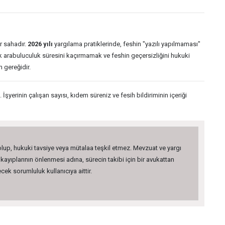
r sahadır.
2026 yılı
yargılama pratiklerinde, feshin "yazılı yapılmaması"
k arabuluculuk süresini kaçırmamak ve feshin geçersizliğini hukuki
 gereğidir.
yerinin çalışan sayısı, kıdem süreniz ve fesih bildiriminin içeriği
 olup, hukuki tavsiye veya mütalaa teşkil etmez. Mevzuat ve yargı
kayıplarının önlenmesi adına, sürecin takibi için bir avukattan
ek sorumluluk kullanıcıya aittir.