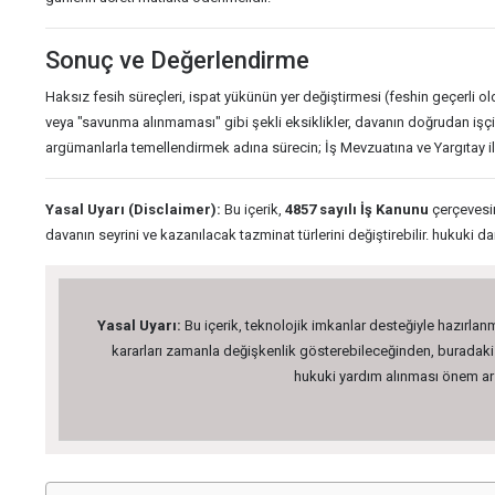
Sonuç ve Değerlendirme
Haksız fesih süreçleri, ispat yükünün yer değiştirmesi (feshin geçerli ol
veya "savunma alınmaması" gibi şekli eksiklikler, davanın doğrudan işç
argümanlarla temellendirmek adına sürecin; İş Mevzuatına ve Yargıtay il
Yasal Uyarı (Disclaimer):
Bu içerik,
4857 sayılı İş Kanunu
çerçevesin
davanın seyrini ve kazanılacak tazminat türlerini değiştirebilir. hukuki da
Yasal Uyarı:
Bu içerik, teknolojik imkanlar desteğiyle hazırlanm
kararları zamanla değişkenlik gösterebileceğinden, buradaki bi
hukuki yardım alınması önem arz 