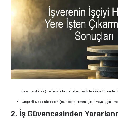
devamsızlık vb.) nedeniyle tazminatsız fesih hakkıdır. Bu nedenl
Geçerli Nedenle Fesih (m. 18):
İşletmenin, işin veya işçinin y
2. İş Güvencesinden Yararlanm