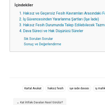
İçindekiler
1. Haksız ve Geçersiz Fesih Kavramları Arasındaki F
2. İş Güvencesinden Yararlanma Şartları (İşe İade)
3. Haksız Fesih Durumunda Talep Edilebilecek Tazmi
4. Dava Süreci ve Hak Düşürücü Süreler
Sık Sorulan Sorular
Sonuç ve Değerlendirme
Kartal Avukat
haksız fesih
işe iade davası
iş mahk
← Kat İrtifakı Davaları Nasıl Görülür?