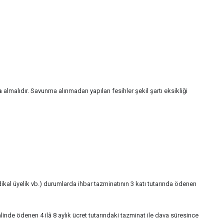
a
almalıdır. Savunma alınmadan yapılan fesihler şekil şartı eksikliği
ikal üyelik vb.) durumlarda ihbar tazminatının 3 katı tutarında ödenen
de ödenen 4 ilâ 8 aylık ücret tutarındaki tazminat ile dava süresince