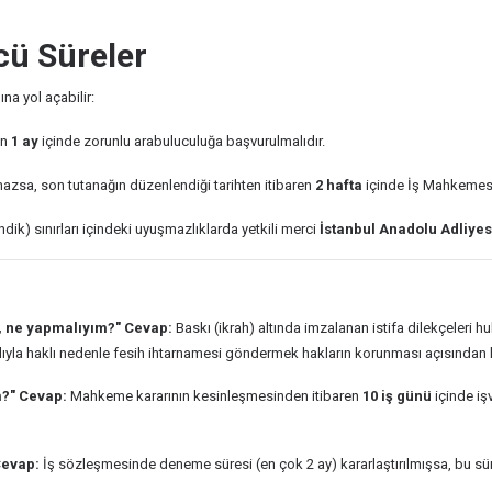
cü Süreler
na yol açabilir:
en
1 ay
içinde zorunlu arabuluculuğa başvurulmalıdır.
sa, son tutanağın düzenlendiği tarihten itibaren
2 hafta
içinde İş Mahkemesi
ik) sınırları içindeki uyuşmazlıklarda yetkili merci
İstanbul Anadolu Adliye
i, ne yapmalıyım?"
Cevap:
Baskı (ikrah) altında imzalanan istifa dilekçeleri 
alıyla haklı nedenle fesih ihtarnamesi göndermek hakların korunması açısından kri
m?"
Cevap:
Mahkeme kararının kesinleşmesinden itibaren
10 iş günü
içinde iş
evap:
İş sözleşmesinde deneme süresi (en çok 2 ay) kararlaştırılmışsa, bu süre