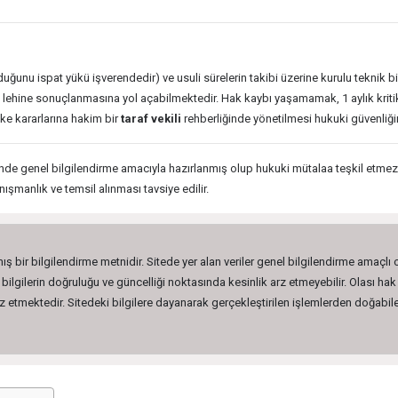
duğunu ispat yükü işverendedir) ve usuli sürelerin takibi üzerine kurulu teknik bi
i lehine sonuçlanmasına yol açabilmektedir. Hak kaybı yaşamamak, 1 aylık kriti
ke kararlarına hakim bir
taraf vekili
rehberliğinde yönetilmesi hukuki güvenliğin
de genel bilgilendirme amacıyla hazırlanmış olup hukuki mütalaa teşkil etmez. İş
nışmanlık ve temsil alınması tavsiye edilir.
ış bir bilgilendirme metnidir. Sitede yer alan veriler genel bilgilendirme amaçlı
lgilerin doğruluğu ve güncelliği noktasında kesinlik arz etmeyebilir. Olası hak 
etmektedir. Sitedeki bilgilere dayanarak gerçekleştirilen işlemlerden doğabilec