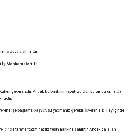
'nde dava açılmalıdır.
si İş Mahkemeleri
dir.
hukuken geçersizdir. Ancak bu baskının ispatı zordur. Bu tür durumlarda
tiktir.
verene işe başlama başvurusu yapmanız gerekir. İşveren sizi 1 ay içinde
 içinde taraflar tazminatsız fesih hakkına sahiptir. Ancak çalışılan