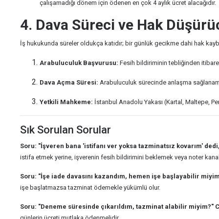
çalışamadığı dönem için ödenen en çok 4 aylık ücret alacağıdır.
4. Dava Süreci ve Hak Düşürü
İş hukukunda süreler oldukça katıdır; bir günlük gecikme dahi hak kaybı
Arabuluculuk Başvurusu:
Fesih bildiriminin tebliğinden itibar
Dava Açma Süresi:
Arabuluculuk sürecinde anlaşma sağlanamaz
Yetkili Mahkeme:
İstanbul Anadolu Yakası (Kartal, Maltepe, Pend
Sık Sorulan Sorular
Soru: "İşveren bana 'istifanı ver yoksa tazminatsız kovarım' ded
istifa etmek yerine, işverenin fesih bildirimini beklemek veya noter kan
Soru: "İşe iade davasını kazandım, hemen işe başlayabilir miyi
işe başlatmazsa tazminat ödemekle yükümlü olur.
Soru: "Deneme süresinde çıkarıldım, tazminat alabilir miyim?"
C
günlerin ücreti mutlaka ödenmelidir.