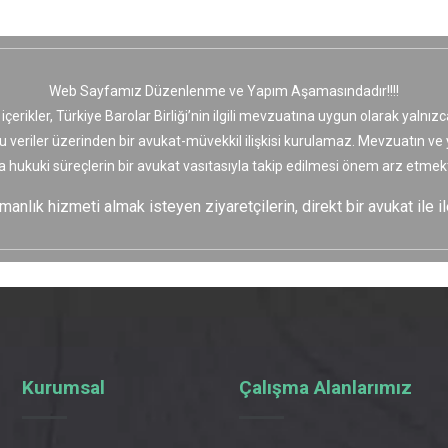
Web Sayfamız Düzenlenme ve Yapım Aşamasındadır!!!!
 içerikler, Türkiye Barolar Birliği’nin ilgili mevzuatına uygun olarak yaln
bu veriler üzerinden bir avukat-müvekkil ilişkisi kurulamaz. Mevzuatın v
a hukuki süreçlerin bir avukat vasıtasıyla takip edilmesi önem arz etmekt
nlık hizmeti almak isteyen ziyaretçilerin, direkt bir avukat ile il
Kurumsal
Çalışma Alanlarımız