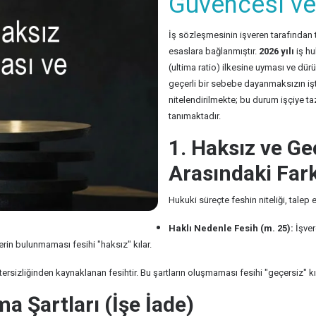
Güvencesi ve 
İş sözleşmesinin işveren tarafından t
esaslara bağlanmıştır.
2026 yılı
iş hu
(ultima ratio) ilkesine uyması ve dürü
geçerli bir sebebe dayanmaksızın iş
nitelendirilmekte; bu durum işçiye ta
tanımaktadır.
1. Haksız ve Ge
Arasındaki Far
Hukuki süreçte feshin niteliği, talep e
Haklı Nedenle Fesih (m. 25):
İşvere
erin bulunmaması fesihi "haksız" kılar.
etersizliğinden kaynaklanan fesihtir. Bu şartların oluşmaması fesihi "geçersiz" kı
a Şartları (İşe İade)