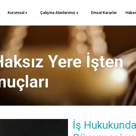
Kurumsal
Çalışma Alanlarımız
Emsal Kararlar
Haber
Haksız Yere İşten
nuçları
İş Hukukunda 