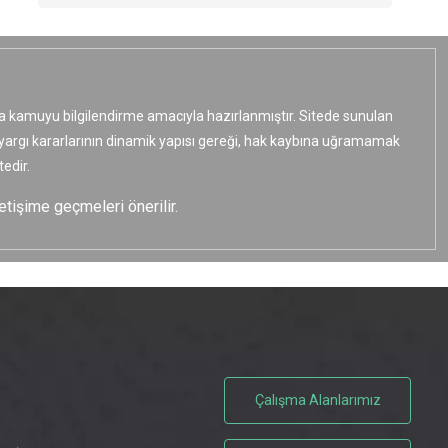
ızca kamuyu bilgilendirme amacıyla hazırlanmıştır. Sitede sunulan
e yargı kararlarının dinamik yapısı gereği, hak kaybına uğramamak
edir.
etişime geçmeleri önerilir.
Çalışma Alanlarımız