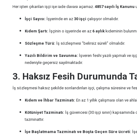
Her işten çıkarılan işçi işe iade davası açamaz.
4857 sayılı İş Kanunu
u
İşçi Sayısı:
İşyerinde en az
30 işçi
çalışıyor olmalıdır.
Kıdem Şartı:
İşçinin o işyerinde en az
6 aylık
kıdeminin bulunma
Sözleşme Türü:
İş sözleşmesi "belirsiz süreli" olmalıdır.
Yazılı Bildirim ve Savunma:
İşveren feshi yazılı yapmalı ve i
nedeniyle geçersiz sayılmaktadır.
3. Haksız Fesih Durumunda Ta
İş sözleşmesi haksız şekilde sonlandırılan işçi, çalışma süresine ve fesh
Kıdem ve İhbar Tazminatı:
En az 1 yıllık çalışması olan ve ahla
Kötüniyet Tazminatı:
İş güvencesi (30 işçi sınırı) kapsamında o
tazminattır.
İşe Başlatmama Tazminatı ve Boşta Geçen Süre ücreti:
İşe