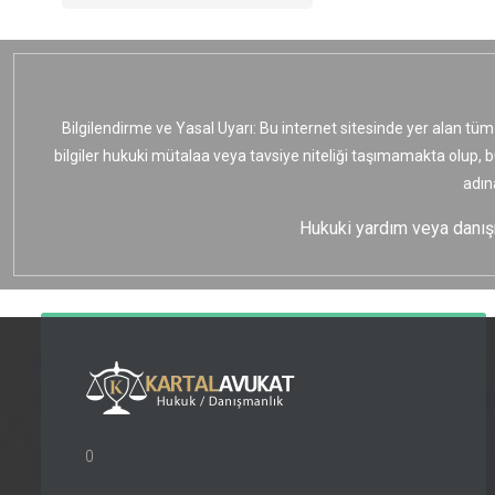
Bilgilendirme ve Yasal Uyarı: Bu internet sitesinde yer alan tüm
bilgiler hukuki mütalaa veya tavsiye niteliği taşımamakta olup, 
adın
Hukuki yardım veya danışma
0