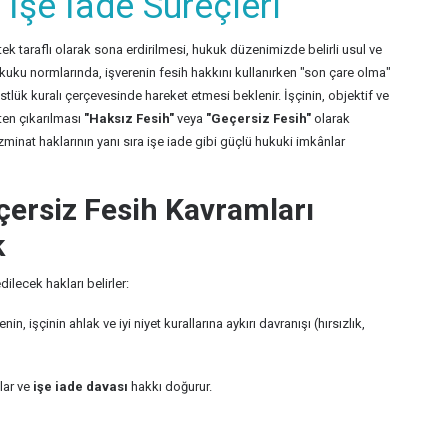
İşe İade Süreçleri
ek taraflı olarak sona erdirilmesi, hukuk düzenimizde belirli usul ve
kuku normlarında, işverenin fesih hakkını kullanırken "son çare olma"
stlük kuralı çerçevesinde hareket etmesi beklenir. İşçinin, objektif ve
ten çıkarılması
"Haksız Fesih"
veya
"Geçersiz Fesih"
olarak
zminat haklarının yanı sıra işe iade gibi güçlü hukuki imkânlar
çersiz Fesih Kavramları
k
dilecek hakları belirler:
nin, işçinin ahlak ve iyi niyet kurallarına aykırı davranışı (hırsızlık,
lar ve
işe iade davası
hakkı doğurur.