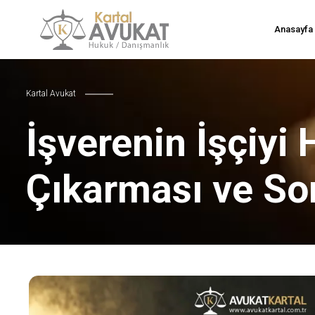
Anasayfa
Kartal Avukat
İşverenin İşçiyi 
Çıkarması ve So