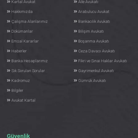
Kartal Avukat
Aile Avukatı
Hakkımızda
Arabulucu Avukat
Çalışma Alanlarımız
Bankacılık Avukatı
Dökümanlar
Bilişim Avukatı
Emsal Kararlar
Boşanma Avukatı
Haberler
Ceza Davası Avukatı
Banka Hesaplarımız
Fikri ve Sınai Haklar Avukatı
Sık Sorulan Sorular
Gayrimenkul Avukatı
Kadromuz
Gümrük Avukatı
Bilgiler
Avukat Kartal
Güvenlik