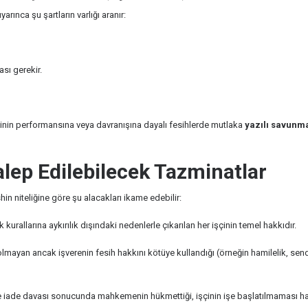
yarınca şu şartların varlığı aranır:
sı gerekir.
şçinin performansına veya davranışına dayalı fesihlerde mutlaka
yazılı savunm
lep Edilebilecek Tazminatlar
in niteliğine göre şu alacakları ikame edebilir:
k kurallarına aykırılık dışındaki nedenlerle çıkarılan her işçinin temel hakkıdır.
lmayan ancak işverenin fesih hakkını kötüye kullandığı (örneğin hamilelik, send
 iade davası sonucunda mahkemenin hükmettiği, işçinin işe başlatılmaması halin