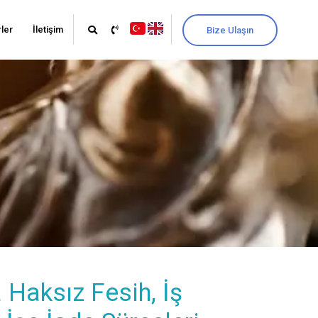
ler
İletişim
Bize Ulaşın
Haksız Fesih, İş