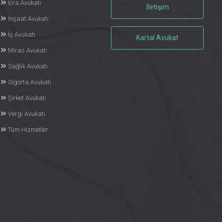
İcra Avukatı
İletişim
İnşaat Avukatı
İş Avukatı
Kartal Avukat
Miras Avukatı
Sağlık Avukatı
Sigorta Avukatı
Şirket Avukatı
Vergi Avukatı
Tüm Hizmetler